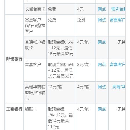
长城台商卡
免费
4元
网点
需凭台胞证办
富嘉客户
免费
免费
网点
富嘉客户（钻
(钻石)/鼎福
客户
普通帐户银
取现金额0.5%
4元/笔
网点
无特殊
联卡
+ 12元，最低
15元最高62元
邮储银行
富嘉客户
取现金额0.5%
2元/次
网点
富嘉客户标准
+ 12元，最低
15元最高62元
高端华商联
12元/笔
4元/笔
网点
高端“华商联
盟帐户银联
卡
工商银行
银联卡
取现金额
4元/笔
网点
无特殊
1%+12元，最
低14元最高
112元