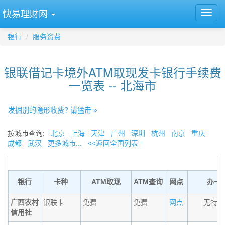
快易理财网
银行
服务资费
银联借记卡境外ATM取现发卡银行手续费
一览表 -- 北海市
发掘别的隐形收费? 请猛击 »
按城市查询:
北京
上海
天津
广州
深圳
杭州
南京
重庆
成都
武汉
更多城市...
<<返回全国列表
银行
卡种
ATM取现
ATM查询
网点
办卡
广西农村
银联卡
免费
免费
网点
无特殊
信用社