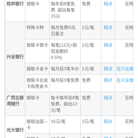
桂林银行
银联卡
每年前8笔免
免费
网点
无特殊
费, 超出每笔
15元
特殊卡种
每月免费N次,
2元/笔
网点
无特殊
见备注
银联卡银卡
每笔(12元+取
2元/笔
网点
无特殊
现金额的
兴业银行
0.5%)
银联卡金卡
每月前3笔半价
1元/笔
网点
在兴业银行的
银联卡白金
每月前3笔免费
免费
网点
在兴业银行的
卡和黑金卡
广西北部
银联卡
每卡每年前8笔
免费
网点
无特殊
湾银行
免费，超出12
元/笔
银联出国﹢
15元/笔
2元/笔
网点
无特殊
卡
光大银行