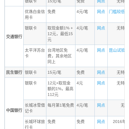
银联卡
15元/笔
免费
网点
无特殊
优逸白金信
免费
4元/笔
网点
门槛较低的小
用卡
银联卡
取现金额1% +
4元/笔
网点
无特殊
12元，最低15
交通银行
元
太平洋苏台
台湾地区免
4元/笔
网点
昆山试验区居
卡
费，其余地区
同上
民生银行
银联卡
15元/笔
免费
网点
无特殊
银联卡
12元+取现金
4元
网点
无特殊
额的1%，最高
112元
长城冰雪借
每月第1笔免费
4元/笔
网点
无条
中国银行
记卡
长城环球旅
免费
免费
网点
2016年
行卡