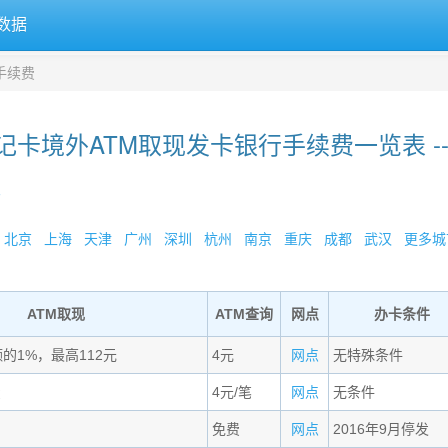
数据
手续费
记卡境外ATM取现发卡银行手续费一览表 --
»
北京
上海
天津
广州
深圳
杭州
南京
重庆
成都
武汉
更多城市
ATM取现
ATM查询
网点
办卡条件
额的1%，最高112元
4元
网点
无特殊条件
费
4元/笔
网点
无条件
免费
网点
2016年9月停发