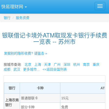
快易理财网
银行
服务资费
银联借记卡境外ATM取现发卡银行手续费
一览表 -- 苏州市
发掘别的隐形收费? 请猛击 »
按城市查询:
北京
上海
天津
广州
深圳
杭州
南京
重庆
成都
武汉
更多城市...
<<返回全国列表
银行
卡种
ATM
普通银联卡
15元
上海农商
银行
部分卡种
免费