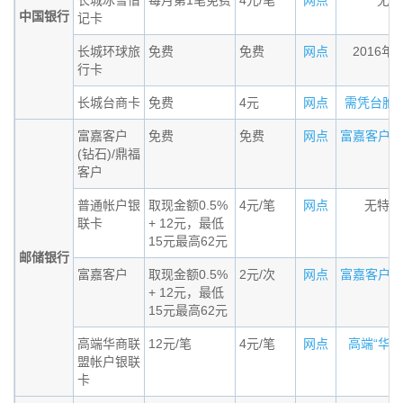
长城冰雪借
每月第1笔免费
4元/笔
网点
无条
中国银行
记卡
长城环球旅
免费
免费
网点
2016年
行卡
长城台商卡
免费
4元
网点
需凭台胞证办
富嘉客户
免费
免费
网点
富嘉客户（钻
(钻石)/鼎福
客户
普通帐户银
取现金额0.5%
4元/笔
网点
无特殊
联卡
+ 12元，最低
15元最高62元
邮储银行
富嘉客户
取现金额0.5%
2元/次
网点
富嘉客户标准
+ 12元，最低
15元最高62元
高端华商联
12元/笔
4元/笔
网点
高端“华商联
盟帐户银联
卡