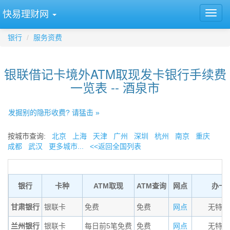
快易理财网
银行
服务资费
银联借记卡境外ATM取现发卡银行手续费
一览表 -- 酒泉市
发掘别的隐形收费? 请猛击 »
按城市查询:
北京
上海
天津
广州
深圳
杭州
南京
重庆
成都
武汉
更多城市...
<<返回全国列表
银行
卡种
ATM取现
ATM查询
网点
办卡
甘肃银行
银联卡
免费
免费
网点
无特殊
兰州银行
银联卡
每日前5笔免费
免费
网点
无特殊