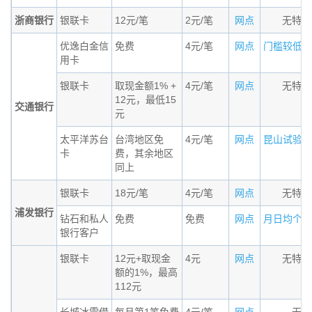
浙商银行
银联卡
12元/笔
2元/笔
网点
无特殊
优逸白金信
免费
4元/笔
网点
门槛较低的小
用卡
银联卡
取现金额1% +
4元/笔
网点
无特殊
12元，最低15
交通银行
元
太平洋苏台
台湾地区免
4元/笔
网点
昆山试验区居
卡
费，其余地区
同上
银联卡
18元/笔
4元/笔
网点
无特殊
浦发银行
钻石和私人
免费
免费
网点
月日均个人金
银行客户
银联卡
12元+取现金
4元
网点
无特殊
额的1%，最高
112元