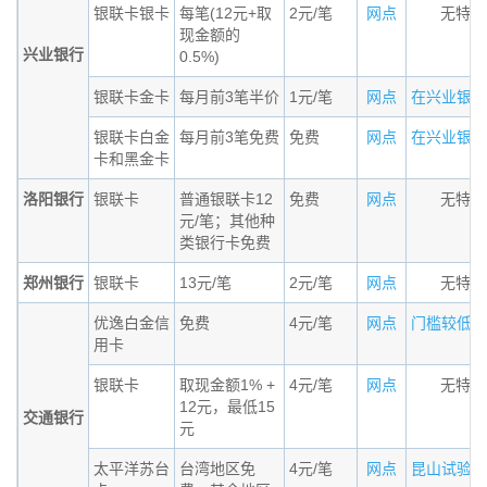
银联卡银卡
每笔(12元+取
2元/笔
网点
无特殊
现金额的
兴业银行
0.5%)
银联卡金卡
每月前3笔半价
1元/笔
网点
在兴业银行的
银联卡白金
每月前3笔免费
免费
网点
在兴业银行的
卡和黑金卡
洛阳银行
银联卡
普通银联卡12
免费
网点
无特殊
元/笔；其他种
类银行卡免费
郑州银行
银联卡
13元/笔
2元/笔
网点
无特殊
优逸白金信
免费
4元/笔
网点
门槛较低的小
用卡
银联卡
取现金额1% +
4元/笔
网点
无特殊
12元，最低15
交通银行
元
太平洋苏台
台湾地区免
4元/笔
网点
昆山试验区居