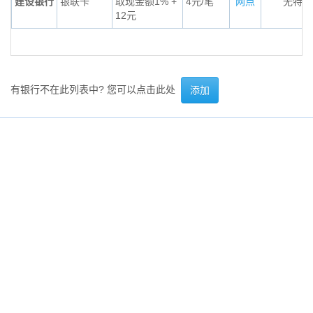
建设银行
银联卡
取现金额1% +
4元/笔
网点
无特殊
12元
有银行不在此列表中? 您可以点击此处
添加