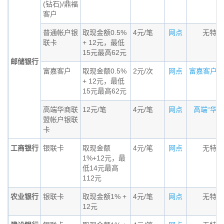
(钻石)/鼎福
客户
普通帐户银
取现金额0.5%
4元/笔
网点
无特殊
联卡
+ 12元，最低
15元最高62元
邮储银行
富嘉客户
取现金额0.5%
2元/次
网点
富嘉客户标准
+ 12元，最低
15元最高62元
高端华商联
12元/笔
4元/笔
网点
高端“华商联
盟帐户银联
卡
工商银行
银联卡
取现金额
4元/笔
网点
无特殊
1%+12元，最
低14元最高
112元
农业银行
银联卡
取现金额1% +
4元/笔
网点
无特殊
12元