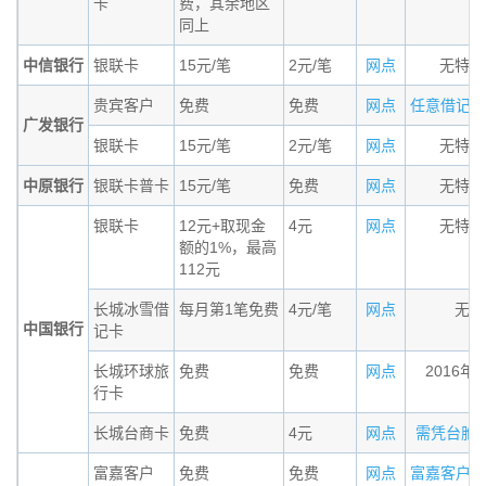
卡
费，其余地区
同上
中信银行
银联卡
15元/笔
2元/笔
网点
无特殊
贵宾客户
免费
免费
网点
任意借记卡，
广发银行
银联卡
15元/笔
2元/笔
网点
无特殊
中原银行
银联卡普卡
15元/笔
免费
网点
无特殊
银联卡
12元+取现金
4元
网点
无特殊
额的1%，最高
112元
长城冰雪借
每月第1笔免费
4元/笔
网点
无条
中国银行
记卡
长城环球旅
免费
免费
网点
2016年
行卡
长城台商卡
免费
4元
网点
需凭台胞证办
富嘉客户
免费
免费
网点
富嘉客户（钻