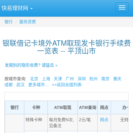
快易理财网
银行
服务资费
银联借记卡境外ATM取现发卡银行手续费
一览表 -- 平顶山市
发掘别的隐形收费? 请猛击 »
按城市查询:
北京
上海
天津
广州
深圳
杭州
南京
重庆
成都
武汉
更多城市...
<<返回全国列表
银行
卡种
ATM取现
ATM查询
网点
办卡
特殊卡种
每月免费N次,
2元/笔
网点
无特殊
见备注