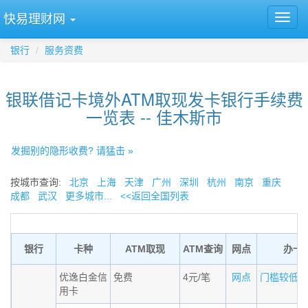
快易理财网
银行
服务资费
银联借记卡境外ATM取现发卡银行手续费
一览表 -- 佳木斯市
发掘别的隐形收费? 请猛击 »
按城市查询:
北京
上海
天津
广州
深圳
杭州
南京
重庆
成都
武汉
更多城市...
<<返回全国列表
银行
卡种
ATM取现
ATM查询
网点
办卡
优逸白金信
免费
4元/笔
网点
门槛较低的小
用卡