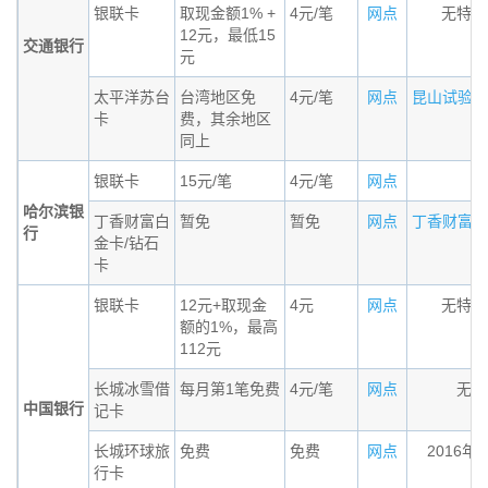
银联卡
取现金额1% +
4元/笔
网点
无特殊
12元，最低15
交通银行
元
太平洋苏台
台湾地区免
4元/笔
网点
昆山试验区居
卡
费，其余地区
同上
银联卡
15元/笔
4元/笔
网点
哈尔滨银
丁香财富白
暂免
暂免
网点
丁香财富白金
行
金卡/钻石
卡
银联卡
12元+取现金
4元
网点
无特殊
额的1%，最高
112元
长城冰雪借
每月第1笔免费
4元/笔
网点
无条
中国银行
记卡
长城环球旅
免费
免费
网点
2016年
行卡