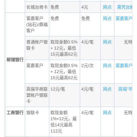
长城台商卡
免费
4元
网点
需凭台胞证办
富嘉客户
免费
免费
网点
富嘉客户（钻
(钻石)/鼎福
客户
普通帐户银
取现金额0.5%
4元/笔
网点
无特殊
联卡
+ 12元，最低
15元最高62元
邮储银行
富嘉客户
取现金额0.5%
2元/次
网点
富嘉客户标准
+ 12元，最低
15元最高62元
高端华商联
12元/笔
4元/笔
网点
高端“华商联
盟帐户银联
卡
工商银行
银联卡
取现金额
4元/笔
网点
无特殊
1%+12元，最
低14元最高
112元