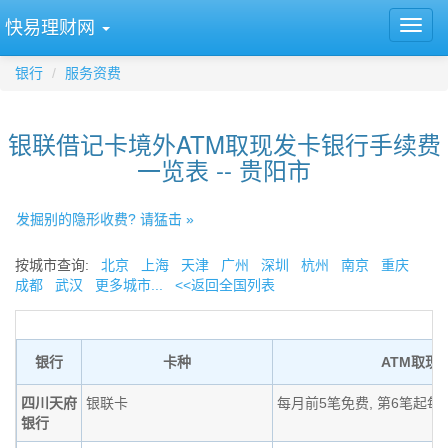
快易理财网
银行
服务资费
银联借记卡境外ATM取现发卡银行手续费
一览表 -- 贵阳市
发掘别的隐形收费? 请猛击 »
按城市查询:
北京
上海
天津
广州
深圳
杭州
南京
重庆
成都
武汉
更多城市...
<<返回全国列表
银行
卡种
ATM取现
四川天府
银联卡
每月前5笔免费, 第6笔起每
银行