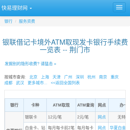
快易理财网
银行
服务资费
银联借记卡境外ATM取现发卡银行手续费
一览表 -- 荆门市
发掘别的隐形收费? 请猛击 »
按城市查询:
北京
上海
天津
广州
深圳
杭州
南京
重庆
成都
武汉
更多城市...
<<返回全国列表
银行
卡种
ATM取现
ATM查询
网点
办卡
银联卡
12元/笔
2元/笔
网点
无特殊
白金卡、钻
每月每卡前2笔
每月每卡
网点
华夏白金卡适