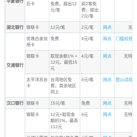
华夏银行
石卡
免费，超出12
前2笔免
元/笔
费，超出
2元/笔
湖北银行
银联卡
12元/笔
2元/笔
网点
无条
优逸白金信
免费
4元/笔
网点
门槛较低的小
用卡
银联卡
取现金额1% +
4元/笔
网点
无特殊
12元，最低15
交通银行
元
太平洋苏台
台湾地区免
4元/笔
网点
昆山试验区居
卡
费，其余地区
同上
汉口银行
银联卡
15元/笔
免费
网点
无特殊
银联卡
12元+取现金
4元
网点
无特殊
额的1%，最高
112元