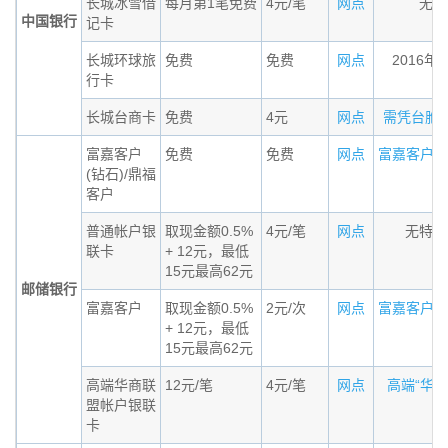
长城冰雪借
每月第1笔免费
4元/笔
网点
无条
中国银行
记卡
长城环球旅
免费
免费
网点
2016年
行卡
长城台商卡
免费
4元
网点
需凭台胞证办
富嘉客户
免费
免费
网点
富嘉客户（钻
(钻石)/鼎福
客户
普通帐户银
取现金额0.5%
4元/笔
网点
无特殊
联卡
+ 12元，最低
15元最高62元
邮储银行
富嘉客户
取现金额0.5%
2元/次
网点
富嘉客户标准
+ 12元，最低
15元最高62元
高端华商联
12元/笔
4元/笔
网点
高端“华商联
盟帐户银联
卡