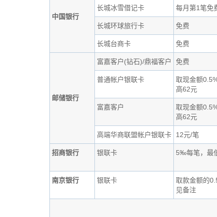
长城冰雪借记卡
每月第1笔免
中国银行
长城环球旅行卡
免费
长城台商卡
免费
富嘉客户(钻石)/鼎福客户
免费
普通帐户银联卡
取现金额0.5%
高62元
邮储银行
富嘉客户
取现金额0.5%
高62元
高端华商联盟帐户银联卡
12元/笔
招商银行
银联卡
5‰每笔，最
南京银行
银联卡
取款金额的0.
见备注