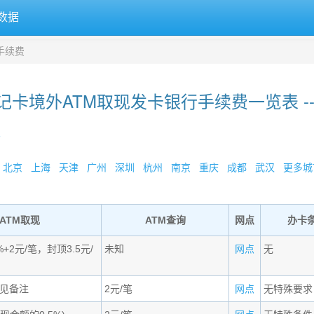
数据
手续费
记卡境外ATM取现发卡银行手续费一览表 --
»
北京
上海
天津
广州
深圳
杭州
南京
重庆
成都
武汉
更多城市
ATM取现
ATM查询
网点
办卡
+2元/笔，封顶3.5元/
未知
网点
无
,见备注
2元/笔
网点
无特殊要求