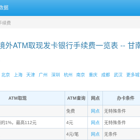
数据
手续费
境外ATM取现发卡银行手续费一览表 -- 甘
»
北京
上海
天津
广州
深圳
杭州
南京
重庆
成都
武汉
更多城市
ATM取现
ATM查询
网点
办卡条件
免费
网点
无特殊条件
额的1%，最高112元
4元
网点
无特殊条件
费
4元/笔
网点
无条件