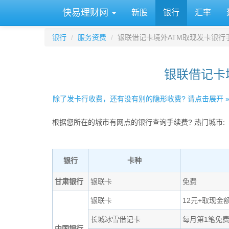
快易理财网
新股
银行
汇率
银行
服务资费
银联借记卡境外ATM取现发卡银行
银联借记卡
除了发卡行收费，还有没有别的隐形收费? 请点击展开 
根据您所在的城市有网点的银行查询手续费? 热门城市:
银行
卡种
甘肃银行
银联卡
免费
银联卡
12元+取现金
长城冰雪借记卡
每月第1笔免
中国银行