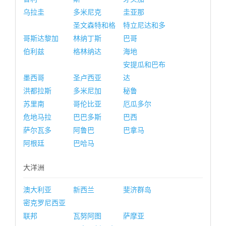
乌拉圭
多米尼克
圭亚那
圣文森特和格
特立尼达和多
哥斯达黎加
林纳丁斯
巴哥
伯利兹
格林纳达
海地
安提瓜和巴布
墨西哥
圣卢西亚
达
洪都拉斯
多米尼加
秘鲁
苏里南
哥伦比亚
厄瓜多尔
危地马拉
巴巴多斯
巴西
萨尔瓦多
阿鲁巴
巴拿马
阿根廷
巴哈马
大洋洲
澳大利亚
新西兰
斐济群岛
密克罗尼西亚
联邦
瓦努阿图
萨摩亚