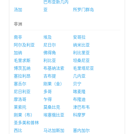
巴布亚新几内
汤加
亚
所罗门群岛
非洲
南非
埃及
安哥拉
阿尔及利亚
尼日尔
纳米比亚
加纳
佛得角
利比里亚
毛里求斯
利比亚
坦桑尼亚
博茨瓦纳
布基纳法索
毛里塔尼亚
塞拉利昂
吉布提
几内亚
塞舌尔
刚果（金）
贝宁
尼日利亚
多哥
喀麦隆
摩洛哥
乍得
布隆迪
莱索托
莫桑比克
津巴布韦
刚果（布）
埃塞俄比亚
科摩罗
圣多美和普林
西比
马达加斯加
塞内加尔