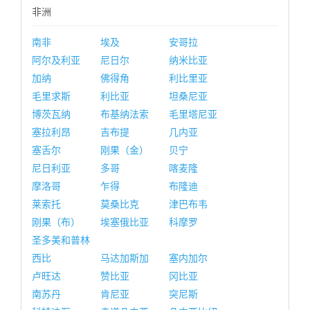
非洲
南非
埃及
安哥拉
阿尔及利亚
尼日尔
纳米比亚
加纳
佛得角
利比里亚
毛里求斯
利比亚
坦桑尼亚
博茨瓦纳
布基纳法索
毛里塔尼亚
塞拉利昂
吉布提
几内亚
塞舌尔
刚果（金）
贝宁
尼日利亚
多哥
喀麦隆
摩洛哥
乍得
布隆迪
莱索托
莫桑比克
津巴布韦
刚果（布）
埃塞俄比亚
科摩罗
圣多美和普林
西比
马达加斯加
塞内加尔
卢旺达
赞比亚
冈比亚
南苏丹
肯尼亚
突尼斯