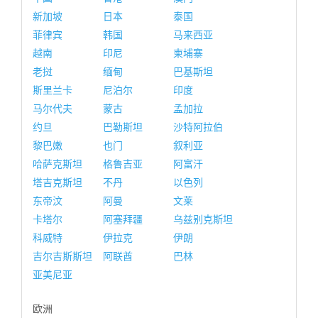
新加坡
日本
泰国
菲律宾
韩国
马来西亚
越南
印尼
柬埔寨
老挝
缅甸
巴基斯坦
斯里兰卡
尼泊尔
印度
马尔代夫
蒙古
孟加拉
约旦
巴勒斯坦
沙特阿拉伯
黎巴嫩
也门
叙利亚
哈萨克斯坦
格鲁吉亚
阿富汗
塔吉克斯坦
不丹
以色列
东帝汶
阿曼
文莱
卡塔尔
阿塞拜疆
乌兹别克斯坦
科威特
伊拉克
伊朗
吉尔吉斯斯坦
阿联酋
巴林
亚美尼亚
欧洲