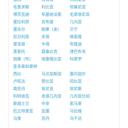
毛里求斯
利比亚
坦桑尼亚
博茨瓦纳
布基纳法索
毛里塔尼亚
塞拉利昂
吉布提
几内亚
塞舌尔
刚果（金）
贝宁
尼日利亚
多哥
喀麦隆
摩洛哥
乍得
布隆迪
莱索托
莫桑比克
津巴布韦
刚果（布）
埃塞俄比亚
科摩罗
圣多美和普林
西比
马达加斯加
塞内加尔
卢旺达
赞比亚
冈比亚
南苏丹
肯尼亚
突尼斯
科特迪瓦
赤道几内亚
几内亚比绍
斯威士兰
中非
索马里
厄立特里亚
加蓬
马拉维
马里
苏丹
乌干达