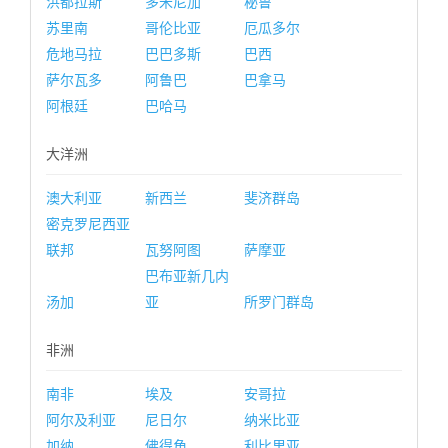
洪都拉斯
多米尼加
秘鲁
苏里南
哥伦比亚
厄瓜多尔
危地马拉
巴巴多斯
巴西
萨尔瓦多
阿鲁巴
巴拿马
阿根廷
巴哈马
大洋洲
澳大利亚
新西兰
斐济群岛
密克罗尼西亚
联邦
瓦努阿图
萨摩亚
巴布亚新几内
汤加
亚
所罗门群岛
非洲
南非
埃及
安哥拉
阿尔及利亚
尼日尔
纳米比亚
加纳
佛得角
利比里亚