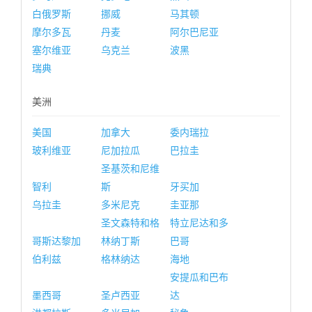
白俄罗斯
挪威
马其顿
摩尔多瓦
丹麦
阿尔巴尼亚
塞尔维亚
乌克兰
波黑
瑞典
美洲
美国
加拿大
委内瑞拉
玻利维亚
尼加拉瓜
巴拉圭
圣基茨和尼维
智利
斯
牙买加
乌拉圭
多米尼克
圭亚那
圣文森特和格
特立尼达和多
哥斯达黎加
林纳丁斯
巴哥
伯利兹
格林纳达
海地
安提瓜和巴布
墨西哥
圣卢西亚
达