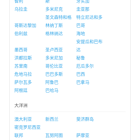
智利
斯
牙买加
乌拉圭
多米尼克
圭亚那
圣文森特和格
特立尼达和多
哥斯达黎加
林纳丁斯
巴哥
伯利兹
格林纳达
海地
安提瓜和巴布
墨西哥
圣卢西亚
达
洪都拉斯
多米尼加
秘鲁
苏里南
哥伦比亚
厄瓜多尔
危地马拉
巴巴多斯
巴西
萨尔瓦多
阿鲁巴
巴拿马
阿根廷
巴哈马
大洋洲
澳大利亚
新西兰
斐济群岛
密克罗尼西亚
联邦
瓦努阿图
萨摩亚