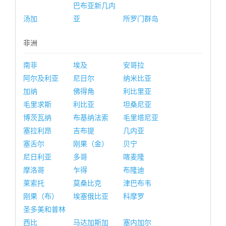
巴布亚新几内
汤加
亚
所罗门群岛
非洲
南非
埃及
安哥拉
阿尔及利亚
尼日尔
纳米比亚
加纳
佛得角
利比里亚
毛里求斯
利比亚
坦桑尼亚
博茨瓦纳
布基纳法索
毛里塔尼亚
塞拉利昂
吉布提
几内亚
塞舌尔
刚果（金）
贝宁
尼日利亚
多哥
喀麦隆
摩洛哥
乍得
布隆迪
莱索托
莫桑比克
津巴布韦
刚果（布）
埃塞俄比亚
科摩罗
圣多美和普林
西比
马达加斯加
塞内加尔