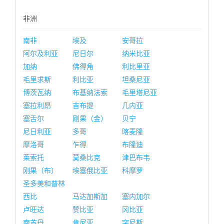
非洲
南非
埃及
安哥拉
阿尔及利亚
尼日尔
纳米比亚
加纳
佛得角
利比里亚
毛里求斯
利比亚
坦桑尼亚
博茨瓦纳
布基纳法索
毛里塔尼亚
塞拉利昂
吉布提
几内亚
塞舌尔
刚果（金）
贝宁
尼日利亚
多哥
喀麦隆
摩洛哥
乍得
布隆迪
莱索托
莫桑比克
津巴布韦
刚果（布）
埃塞俄比亚
科摩罗
圣多美和普林
西比
马达加斯加
塞内加尔
卢旺达
赞比亚
冈比亚
南苏丹
肯尼亚
突尼斯