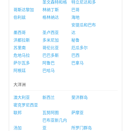
圣文森特和格
特立尼达和多
哥斯达黎加
林纳丁斯
巴哥
伯利兹
格林纳达
海地
安提瓜和巴布
墨西哥
圣卢西亚
达
洪都拉斯
多米尼加
秘鲁
苏里南
哥伦比亚
厄瓜多尔
危地马拉
巴巴多斯
巴西
萨尔瓦多
阿鲁巴
巴拿马
阿根廷
巴哈马
大洋洲
澳大利亚
新西兰
斐济群岛
密克罗尼西亚
联邦
瓦努阿图
萨摩亚
巴布亚新几内
汤加
亚
所罗门群岛