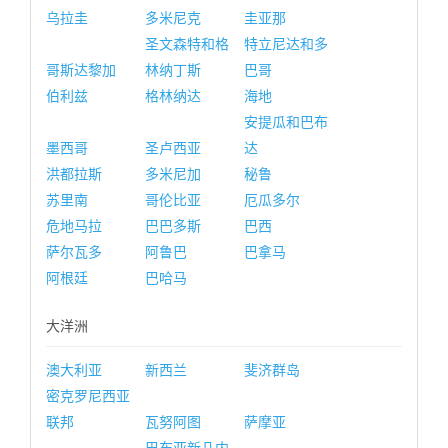
乌拉圭
多米尼克
圭亚那
圣文森特和格
特立尼达和多
哥斯达黎加
林纳丁斯
巴哥
伯利兹
格林纳达
海地
安提瓜和巴布
墨西哥
圣卢西亚
达
洪都拉斯
多米尼加
秘鲁
苏里南
哥伦比亚
厄瓜多尔
危地马拉
巴巴多斯
巴西
萨尔瓦多
阿鲁巴
巴拿马
阿根廷
巴哈马
大洋洲
澳大利亚
新西兰
斐济群岛
密克罗尼西亚
联邦
瓦努阿图
萨摩亚