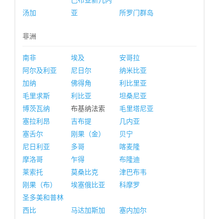
巴布亚新几内
汤加
亚
所罗门群岛
非洲
南非
埃及
安哥拉
阿尔及利亚
尼日尔
纳米比亚
加纳
佛得角
利比里亚
毛里求斯
利比亚
坦桑尼亚
博茨瓦纳
布基纳法索
毛里塔尼亚
塞拉利昂
吉布提
几内亚
塞舌尔
刚果（金）
贝宁
尼日利亚
多哥
喀麦隆
摩洛哥
乍得
布隆迪
莱索托
莫桑比克
津巴布韦
刚果（布）
埃塞俄比亚
科摩罗
圣多美和普林
西比
马达加斯加
塞内加尔