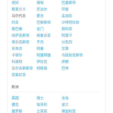
老挝
缅甸
巴基斯坦
斯里兰卡
尼泊尔
印度
马尔代夫
蒙古
孟加拉
约旦
巴勒斯坦
沙特阿拉伯
黎巴嫩
也门
叙利亚
哈萨克斯坦
格鲁吉亚
阿富汗
塔吉克斯坦
不丹
以色列
东帝汶
阿曼
文莱
卡塔尔
阿塞拜疆
乌兹别克斯坦
科威特
伊拉克
伊朗
吉尔吉斯斯坦
阿联酋
巴林
亚美尼亚
欧洲
英国
瑞士
冰岛
捷克
匈牙利
波兰
俄罗斯
土耳其
保加利亚