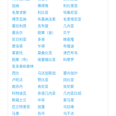
加纳
佛得角
利比里亚
毛里求斯
利比亚
坦桑尼亚
博茨瓦纳
布基纳法索
毛里塔尼亚
塞拉利昂
吉布提
几内亚
塞舌尔
刚果（金）
贝宁
尼日利亚
多哥
喀麦隆
摩洛哥
乍得
布隆迪
莱索托
莫桑比克
津巴布韦
刚果（布）
埃塞俄比亚
科摩罗
圣多美和普林
西比
马达加斯加
塞内加尔
卢旺达
赞比亚
冈比亚
南苏丹
肯尼亚
突尼斯
科特迪瓦
赤道几内亚
几内亚比绍
斯威士兰
中非
索马里
厄立特里亚
加蓬
马拉维
马里
苏丹
乌干达