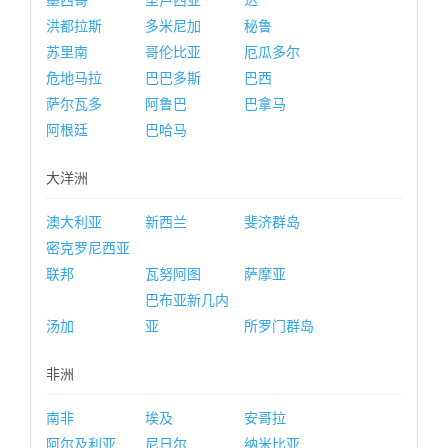
墨西哥
圣卢西亚
达
洪都拉斯
多米尼加
秘鲁
苏里南
哥伦比亚
厄瓜多尔
危地马拉
巴巴多斯
巴西
萨尔瓦多
阿鲁巴
巴拿马
阿根廷
巴哈马
大洋洲
澳大利亚
新西兰
斐济群岛
密克罗尼西亚
联邦
瓦努阿图
萨摩亚
巴布亚新几内
汤加
亚
所罗门群岛
非洲
南非
埃及
安哥拉
阿尔及利亚
尼日尔
纳米比亚