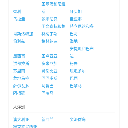
圣基茨和尼维
智利
斯
牙买加
乌拉圭
多米尼克
圭亚那
圣文森特和格
特立尼达和多
哥斯达黎加
林纳丁斯
巴哥
伯利兹
格林纳达
海地
安提瓜和巴布
墨西哥
圣卢西亚
达
洪都拉斯
多米尼加
秘鲁
苏里南
哥伦比亚
厄瓜多尔
危地马拉
巴巴多斯
巴西
萨尔瓦多
阿鲁巴
巴拿马
阿根廷
巴哈马
大洋洲
澳大利亚
新西兰
斐济群岛
密克罗尼西亚