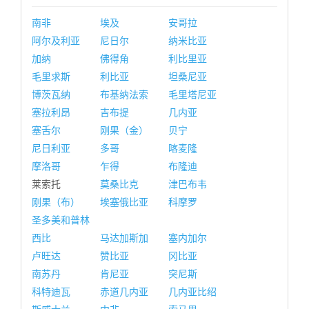
南非
埃及
安哥拉
阿尔及利亚
尼日尔
纳米比亚
加纳
佛得角
利比里亚
毛里求斯
利比亚
坦桑尼亚
博茨瓦纳
布基纳法索
毛里塔尼亚
塞拉利昂
吉布提
几内亚
塞舌尔
刚果（金）
贝宁
尼日利亚
多哥
喀麦隆
摩洛哥
乍得
布隆迪
莱索托
莫桑比克
津巴布韦
刚果（布）
埃塞俄比亚
科摩罗
圣多美和普林
西比
马达加斯加
塞内加尔
卢旺达
赞比亚
冈比亚
南苏丹
肯尼亚
突尼斯
科特迪瓦
赤道几内亚
几内亚比绍