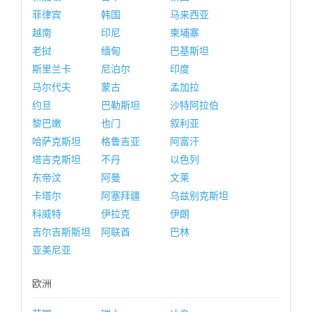
菲律宾
韩国
马来西亚
越南
印尼
柬埔寨
老挝
缅甸
巴基斯坦
斯里兰卡
尼泊尔
印度
马尔代夫
蒙古
孟加拉
约旦
巴勒斯坦
沙特阿拉伯
黎巴嫩
也门
叙利亚
哈萨克斯坦
格鲁吉亚
阿富汗
塔吉克斯坦
不丹
以色列
东帝汶
阿曼
文莱
卡塔尔
阿塞拜疆
乌兹别克斯坦
科威特
伊拉克
伊朗
吉尔吉斯斯坦
阿联酋
巴林
亚美尼亚
欧洲