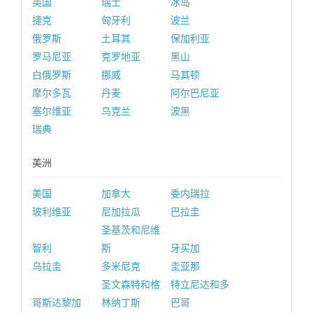
英国
瑞士
冰岛
捷克
匈牙利
波兰
俄罗斯
土耳其
保加利亚
罗马尼亚
克罗地亚
黑山
白俄罗斯
挪威
马其顿
摩尔多瓦
丹麦
阿尔巴尼亚
塞尔维亚
乌克兰
波黑
瑞典
美洲
美国
加拿大
委内瑞拉
玻利维亚
尼加拉瓜
巴拉圭
圣基茨和尼维
智利
斯
牙买加
乌拉圭
多米尼克
圭亚那
圣文森特和格
特立尼达和多
哥斯达黎加
林纳丁斯
巴哥