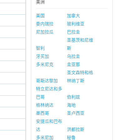
美洲
美国
加拿大
委内瑞拉
玻利维亚
尼加拉瓜
巴拉圭
圣基茨和尼维
智利
斯
牙买加
乌拉圭
多米尼克
圭亚那
圣文森特和格
哥斯达黎加
林纳丁斯
特立尼达和多
巴哥
伯利兹
格林纳达
海地
墨西哥
圣卢西亚
安提瓜和巴布
达
洪都拉斯
多米尼加
秘鲁