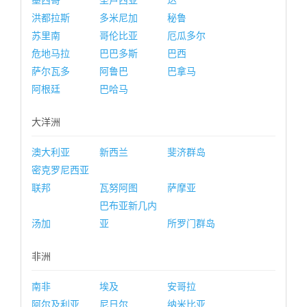
墨西哥
圣卢西亚
达
洪都拉斯
多米尼加
秘鲁
苏里南
哥伦比亚
厄瓜多尔
危地马拉
巴巴多斯
巴西
萨尔瓦多
阿鲁巴
巴拿马
阿根廷
巴哈马
大洋洲
澳大利亚
新西兰
斐济群岛
密克罗尼西亚
联邦
瓦努阿图
萨摩亚
巴布亚新几内
汤加
亚
所罗门群岛
非洲
南非
埃及
安哥拉
阿尔及利亚
尼日尔
纳米比亚