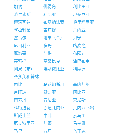
加纳
佛得角
利比里亚
毛里求斯
利比亚
坦桑尼亚
博茨瓦纳
布基纳法索
毛里塔尼亚
塞拉利昂
吉布提
几内亚
塞舌尔
刚果（金）
贝宁
尼日利亚
多哥
喀麦隆
摩洛哥
乍得
布隆迪
莱索托
莫桑比克
津巴布韦
刚果（布）
埃塞俄比亚
科摩罗
圣多美和普林
西比
马达加斯加
塞内加尔
卢旺达
赞比亚
冈比亚
南苏丹
肯尼亚
突尼斯
科特迪瓦
赤道几内亚
几内亚比绍
斯威士兰
中非
索马里
厄立特里亚
加蓬
马拉维
马里
苏丹
乌干达