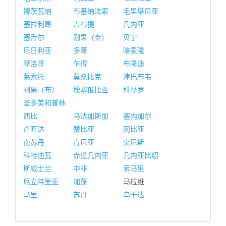
博茨瓦纳
布基纳法索
毛里塔尼亚
塞拉利昂
吉布提
几内亚
塞舌尔
刚果（金）
贝宁
尼日利亚
多哥
喀麦隆
摩洛哥
乍得
布隆迪
莱索托
莫桑比克
津巴布韦
刚果（布）
埃塞俄比亚
科摩罗
圣多美和普林
西比
马达加斯加
塞内加尔
卢旺达
赞比亚
冈比亚
南苏丹
肯尼亚
突尼斯
科特迪瓦
赤道几内亚
几内亚比绍
斯威士兰
中非
索马里
厄立特里亚
加蓬
马拉维
马里
苏丹
乌干达