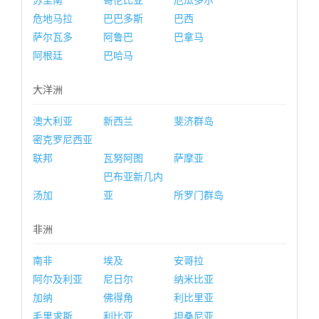
苏里南
哥伦比亚
厄瓜多尔
危地马拉
巴巴多斯
巴西
萨尔瓦多
阿鲁巴
巴拿马
阿根廷
巴哈马
大洋洲
澳大利亚
新西兰
斐济群岛
密克罗尼西亚
联邦
瓦努阿图
萨摩亚
巴布亚新几内
汤加
亚
所罗门群岛
非洲
南非
埃及
安哥拉
阿尔及利亚
尼日尔
纳米比亚
加纳
佛得角
利比里亚
毛里求斯
利比亚
坦桑尼亚