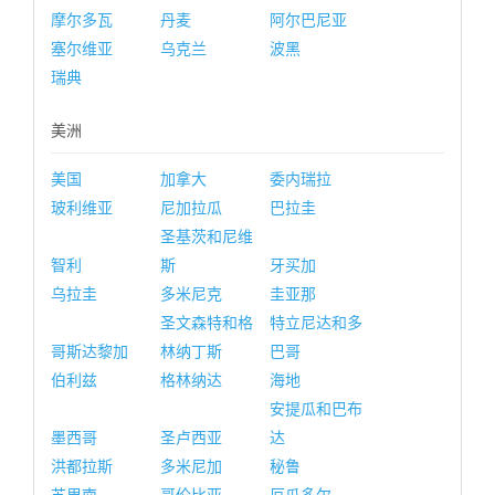
摩尔多瓦
丹麦
阿尔巴尼亚
塞尔维亚
乌克兰
波黑
瑞典
美洲
美国
加拿大
委内瑞拉
玻利维亚
尼加拉瓜
巴拉圭
圣基茨和尼维
智利
斯
牙买加
乌拉圭
多米尼克
圭亚那
圣文森特和格
特立尼达和多
哥斯达黎加
林纳丁斯
巴哥
伯利兹
格林纳达
海地
安提瓜和巴布
墨西哥
圣卢西亚
达
洪都拉斯
多米尼加
秘鲁