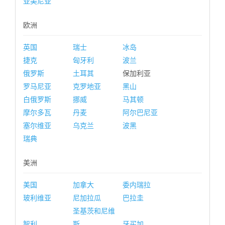
亚美尼亚
欧洲
英国
瑞士
冰岛
捷克
匈牙利
波兰
俄罗斯
土耳其
保加利亚
罗马尼亚
克罗地亚
黑山
白俄罗斯
挪威
马其顿
摩尔多瓦
丹麦
阿尔巴尼亚
塞尔维亚
乌克兰
波黑
瑞典
美洲
美国
加拿大
委内瑞拉
玻利维亚
尼加拉瓜
巴拉圭
圣基茨和尼维
智利
斯
牙买加