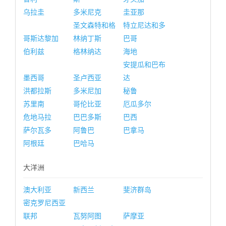
乌拉圭
多米尼克
圭亚那
圣文森特和格
特立尼达和多
哥斯达黎加
林纳丁斯
巴哥
伯利兹
格林纳达
海地
安提瓜和巴布
墨西哥
圣卢西亚
达
洪都拉斯
多米尼加
秘鲁
苏里南
哥伦比亚
厄瓜多尔
危地马拉
巴巴多斯
巴西
萨尔瓦多
阿鲁巴
巴拿马
阿根廷
巴哈马
大洋洲
澳大利亚
新西兰
斐济群岛
密克罗尼西亚
联邦
瓦努阿图
萨摩亚