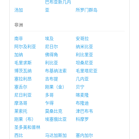
巴布亚新几内
汤加
亚
所罗门群岛
非洲
南非
埃及
安哥拉
阿尔及利亚
尼日尔
纳米比亚
加纳
佛得角
利比里亚
毛里求斯
利比亚
坦桑尼亚
博茨瓦纳
布基纳法索
毛里塔尼亚
塞拉利昂
吉布提
几内亚
塞舌尔
刚果（金）
贝宁
尼日利亚
多哥
喀麦隆
摩洛哥
乍得
布隆迪
莱索托
莫桑比克
津巴布韦
刚果（布）
埃塞俄比亚
科摩罗
圣多美和普林
西比
马达加斯加
塞内加尔