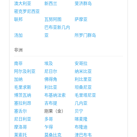
澳大利亚
新西兰
斐济群岛
密克罗尼西亚
联邦
瓦努阿图
萨摩亚
巴布亚新几内
汤加
亚
所罗门群岛
非洲
南非
埃及
安哥拉
阿尔及利亚
尼日尔
纳米比亚
加纳
佛得角
利比里亚
毛里求斯
利比亚
坦桑尼亚
博茨瓦纳
布基纳法索
毛里塔尼亚
塞拉利昂
吉布提
几内亚
塞舌尔
刚果（金）
贝宁
尼日利亚
多哥
喀麦隆
摩洛哥
乍得
布隆迪
莱索托
莫桑比克
津巴布韦