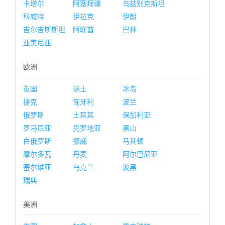
卡塔尔
阿塞拜疆
乌兹别克斯坦
科威特
伊拉克
伊朗
吉尔吉斯斯坦
阿联酋
巴林
亚美尼亚
欧洲
英国
瑞士
冰岛
捷克
匈牙利
波兰
俄罗斯
土耳其
保加利亚
罗马尼亚
克罗地亚
黑山
白俄罗斯
挪威
马其顿
摩尔多瓦
丹麦
阿尔巴尼亚
塞尔维亚
乌克兰
波黑
瑞典
美洲