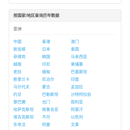
按国家/地区查询历年数据
亚洲
中国
香港
澳门
新加坡
日本
泰国
菲律宾
韩国
马来西亚
越南
印尼
柬埔寨
老挝
缅甸
巴基斯坦
斯里兰卡
尼泊尔
印度
马尔代夫
蒙古
孟加拉
约旦
巴勒斯坦
沙特阿拉伯
黎巴嫩
也门
叙利亚
哈萨克斯坦
格鲁吉亚
阿富汗
塔吉克斯坦
不丹
以色列
东帝汶
阿曼
文莱