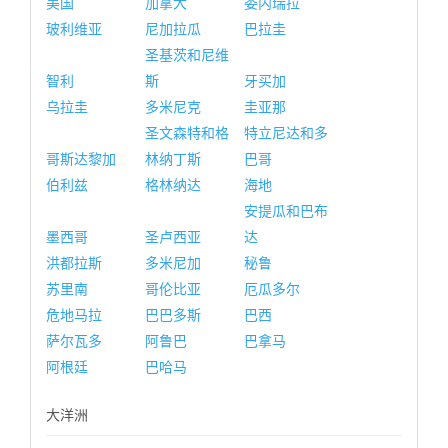
美国
加拿大
委内瑞拉
玻利维亚
尼加拉瓜
巴拉圭
圣基茨和尼维
智利
斯
牙买加
乌拉圭
多米尼克
圭亚那
圣文森特和格
特立尼达和多
哥斯达黎加
林纳丁斯
巴哥
伯利兹
格林纳达
海地
安提瓜和巴布
墨西哥
圣卢西亚
达
洪都拉斯
多米尼加
秘鲁
苏里南
哥伦比亚
厄瓜多尔
危地马拉
巴巴多斯
巴西
萨尔瓦多
阿鲁巴
巴拿马
阿根廷
巴哈马
大洋洲