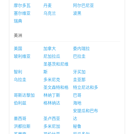
摩尔多瓦
丹麦
阿尔巴尼亚
塞尔维亚
乌克兰
波黑
瑞典
美洲
美国
加拿大
委内瑞拉
玻利维亚
尼加拉瓜
巴拉圭
圣基茨和尼维
智利
斯
牙买加
乌拉圭
多米尼克
圭亚那
圣文森特和格
特立尼达和多
哥斯达黎加
林纳丁斯
巴哥
伯利兹
格林纳达
海地
安提瓜和巴布
墨西哥
圣卢西亚
达
洪都拉斯
多米尼加
秘鲁