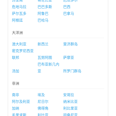
苏里南
哥伦比亚
厄瓜多尔
危地马拉
巴巴多斯
巴西
萨尔瓦多
阿鲁巴
巴拿马
阿根廷
巴哈马
大洋洲
澳大利亚
新西兰
斐济群岛
密克罗尼西亚
联邦
瓦努阿图
萨摩亚
巴布亚新几内
汤加
亚
所罗门群岛
非洲
南非
埃及
安哥拉
阿尔及利亚
尼日尔
纳米比亚
加纳
佛得角
利比里亚
毛里求斯
利比亚
坦桑尼亚