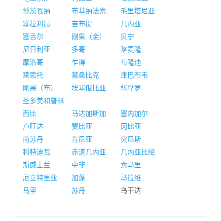
博茨瓦纳
布基纳法索
毛里塔尼亚
塞拉利昂
吉布提
几内亚
塞舌尔
刚果（金）
贝宁
尼日利亚
多哥
喀麦隆
摩洛哥
乍得
布隆迪
莱索托
莫桑比克
津巴布韦
刚果（布）
埃塞俄比亚
科摩罗
圣多美和普林
西比
马达加斯加
塞内加尔
卢旺达
赞比亚
冈比亚
南苏丹
肯尼亚
突尼斯
科特迪瓦
赤道几内亚
几内亚比绍
斯威士兰
中非
索马里
厄立特里亚
加蓬
马拉维
马里
苏丹
乌干达