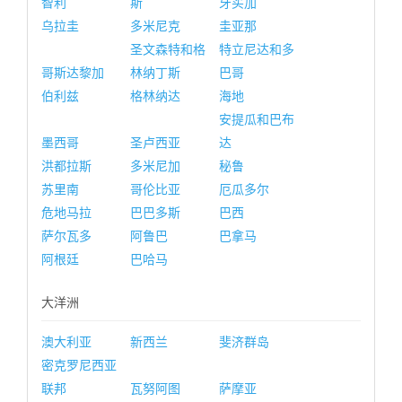
智利
斯
牙买加
乌拉圭
多米尼克
圭亚那
圣文森特和格
特立尼达和多
哥斯达黎加
林纳丁斯
巴哥
伯利兹
格林纳达
海地
安提瓜和巴布
墨西哥
圣卢西亚
达
洪都拉斯
多米尼加
秘鲁
苏里南
哥伦比亚
厄瓜多尔
危地马拉
巴巴多斯
巴西
萨尔瓦多
阿鲁巴
巴拿马
阿根廷
巴哈马
大洋洲
澳大利亚
新西兰
斐济群岛
密克罗尼西亚
联邦
瓦努阿图
萨摩亚