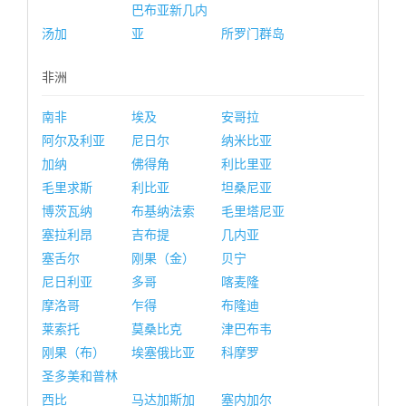
巴布亚新几内
汤加
亚
所罗门群岛
非洲
南非
埃及
安哥拉
阿尔及利亚
尼日尔
纳米比亚
加纳
佛得角
利比里亚
毛里求斯
利比亚
坦桑尼亚
博茨瓦纳
布基纳法索
毛里塔尼亚
塞拉利昂
吉布提
几内亚
塞舌尔
刚果（金）
贝宁
尼日利亚
多哥
喀麦隆
摩洛哥
乍得
布隆迪
莱索托
莫桑比克
津巴布韦
刚果（布）
埃塞俄比亚
科摩罗
圣多美和普林
西比
马达加斯加
塞内加尔