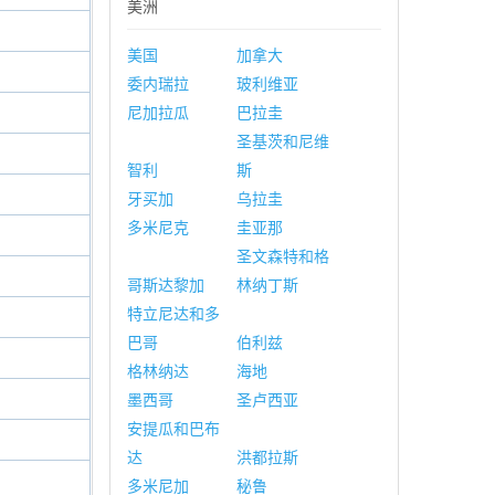
美洲
美国
加拿大
委内瑞拉
玻利维亚
尼加拉瓜
巴拉圭
圣基茨和尼维
智利
斯
牙买加
乌拉圭
多米尼克
圭亚那
圣文森特和格
哥斯达黎加
林纳丁斯
特立尼达和多
巴哥
伯利兹
格林纳达
海地
墨西哥
圣卢西亚
安提瓜和巴布
达
洪都拉斯
多米尼加
秘鲁