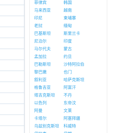
菲律宾
韩国
马来西亚
越南
印尼
柬埔寨
老挝
缅甸
巴基斯坦
斯里兰卡
尼泊尔
印度
马尔代夫
蒙古
孟加拉
约旦
巴勒斯坦
沙特阿拉伯
黎巴嫩
也门
叙利亚
哈萨克斯坦
格鲁吉亚
阿富汗
塔吉克斯坦
不丹
以色列
东帝汶
阿曼
文莱
卡塔尔
阿塞拜疆
乌兹别克斯坦
科威特