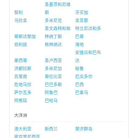
圣基茨和尼维
智利
斯
牙买加
乌拉圭
多米尼克
圭亚那
圣文森特和格
特立尼达和多
哥斯达黎加
林纳丁斯
巴哥
伯利兹
格林纳达
海地
安提瓜和巴布
墨西哥
圣卢西亚
达
洪都拉斯
多米尼加
秘鲁
苏里南
哥伦比亚
厄瓜多尔
危地马拉
巴巴多斯
巴西
萨尔瓦多
阿鲁巴
巴拿马
阿根廷
巴哈马
大洋洲
澳大利亚
新西兰
斐济群岛
密克罗尼西亚