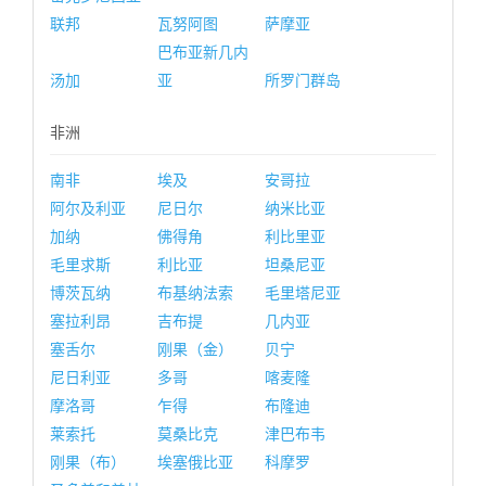
联邦
瓦努阿图
萨摩亚
巴布亚新几内
汤加
亚
所罗门群岛
非洲
南非
埃及
安哥拉
阿尔及利亚
尼日尔
纳米比亚
加纳
佛得角
利比里亚
毛里求斯
利比亚
坦桑尼亚
博茨瓦纳
布基纳法索
毛里塔尼亚
塞拉利昂
吉布提
几内亚
塞舌尔
刚果（金）
贝宁
尼日利亚
多哥
喀麦隆
摩洛哥
乍得
布隆迪
莱索托
莫桑比克
津巴布韦
刚果（布）
埃塞俄比亚
科摩罗