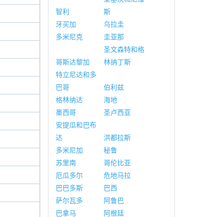
智利
斯
牙买加
乌拉圭
多米尼克
圭亚那
圣文森特和格
哥斯达黎加
林纳丁斯
特立尼达和多
巴哥
伯利兹
格林纳达
海地
墨西哥
圣卢西亚
安提瓜和巴布
达
洪都拉斯
多米尼加
秘鲁
苏里南
哥伦比亚
厄瓜多尔
危地马拉
巴巴多斯
巴西
萨尔瓦多
阿鲁巴
巴拿马
阿根廷