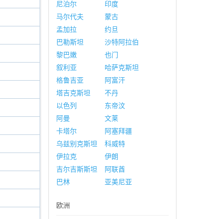
尼泊尔
印度
马尔代夫
蒙古
孟加拉
约旦
巴勒斯坦
沙特阿拉伯
黎巴嫩
也门
叙利亚
哈萨克斯坦
格鲁吉亚
阿富汗
塔吉克斯坦
不丹
以色列
东帝汶
阿曼
文莱
卡塔尔
阿塞拜疆
乌兹别克斯坦
科威特
伊拉克
伊朗
吉尔吉斯斯坦
阿联酋
巴林
亚美尼亚
欧洲