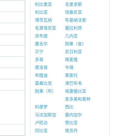
利比里亚
毛里求斯
利比亚
坦桑尼亚
博茨瓦纳
布基纳法索
毛里塔尼亚
塞拉利昂
吉布提
几内亚
塞舌尔
刚果（金）
贝宁
尼日利亚
多哥
喀麦隆
摩洛哥
乍得
布隆迪
莱索托
莫桑比克
津巴布韦
刚果（布）
埃塞俄比亚
圣多美和普林
科摩罗
西比
马达加斯加
塞内加尔
卢旺达
赞比亚
冈比亚
南苏丹