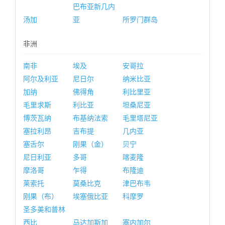
巴布亚新几内
汤加
亚
所罗门群岛
非洲
南非
埃及
安哥拉
阿尔及利亚
尼日尔
纳米比亚
加纳
佛得角
利比里亚
毛里求斯
利比亚
坦桑尼亚
博茨瓦纳
布基纳法索
毛里塔尼亚
塞拉利昂
吉布提
几内亚
塞舌尔
刚果（金）
贝宁
尼日利亚
多哥
喀麦隆
摩洛哥
乍得
布隆迪
莱索托
莫桑比克
津巴布韦
刚果（布）
埃塞俄比亚
科摩罗
圣多美和普林
西比
马达加斯加
塞内加尔