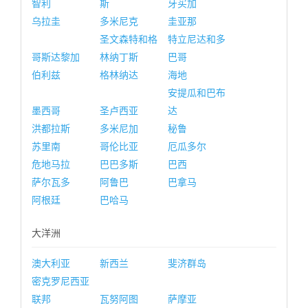
智利
斯
牙买加
乌拉圭
多米尼克
圭亚那
圣文森特和格
特立尼达和多
哥斯达黎加
林纳丁斯
巴哥
伯利兹
格林纳达
海地
安提瓜和巴布
墨西哥
圣卢西亚
达
洪都拉斯
多米尼加
秘鲁
苏里南
哥伦比亚
厄瓜多尔
危地马拉
巴巴多斯
巴西
萨尔瓦多
阿鲁巴
巴拿马
阿根廷
巴哈马
大洋洲
澳大利亚
新西兰
斐济群岛
密克罗尼西亚
联邦
瓦努阿图
萨摩亚