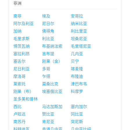
非洲
南非
埃及
安哥拉
阿尔及利亚
尼日尔
纳米比亚
加纳
佛得角
利比里亚
毛里求斯
利比亚
坦桑尼亚
博茨瓦纳
布基纳法索
毛里塔尼亚
塞拉利昂
吉布提
几内亚
塞舌尔
刚果（金）
贝宁
尼日利亚
多哥
喀麦隆
摩洛哥
乍得
布隆迪
莱索托
莫桑比克
津巴布韦
刚果（布）
埃塞俄比亚
科摩罗
圣多美和普林
西比
马达加斯加
塞内加尔
卢旺达
赞比亚
冈比亚
南苏丹
肯尼亚
突尼斯
科特迪瓦
赤道几内亚
几内亚比绍