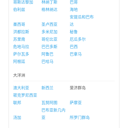
哥斯达黎加
林纳丁斯
巴哥
伯利兹
格林纳达
海地
安提瓜和巴布
墨西哥
圣卢西亚
达
洪都拉斯
多米尼加
秘鲁
苏里南
哥伦比亚
厄瓜多尔
危地马拉
巴巴多斯
巴西
萨尔瓦多
阿鲁巴
巴拿马
阿根廷
巴哈马
大洋洲
澳大利亚
新西兰
斐济群岛
密克罗尼西亚
联邦
瓦努阿图
萨摩亚
巴布亚新几内
汤加
亚
所罗门群岛