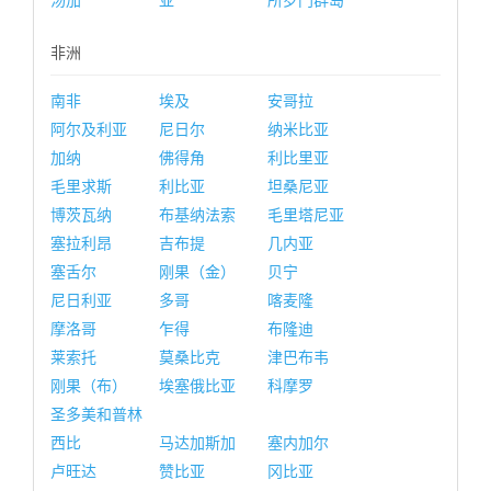
汤加
亚
所罗门群岛
非洲
南非
埃及
安哥拉
阿尔及利亚
尼日尔
纳米比亚
加纳
佛得角
利比里亚
毛里求斯
利比亚
坦桑尼亚
博茨瓦纳
布基纳法索
毛里塔尼亚
塞拉利昂
吉布提
几内亚
塞舌尔
刚果（金）
贝宁
尼日利亚
多哥
喀麦隆
摩洛哥
乍得
布隆迪
莱索托
莫桑比克
津巴布韦
刚果（布）
埃塞俄比亚
科摩罗
圣多美和普林
西比
马达加斯加
塞内加尔
卢旺达
赞比亚
冈比亚