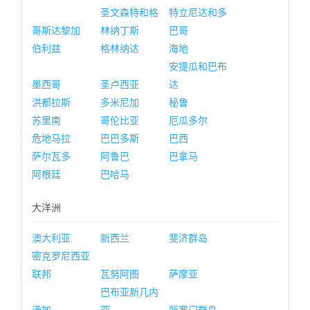
圣文森特和格
特立尼达和多
哥斯达黎加
林纳丁斯
巴哥
伯利兹
格林纳达
海地
安提瓜和巴布
墨西哥
圣卢西亚
达
洪都拉斯
多米尼加
秘鲁
苏里南
哥伦比亚
厄瓜多尔
危地马拉
巴巴多斯
巴西
萨尔瓦多
阿鲁巴
巴拿马
阿根廷
巴哈马
大洋洲
澳大利亚
新西兰
斐济群岛
密克罗尼西亚
联邦
瓦努阿图
萨摩亚
巴布亚新几内