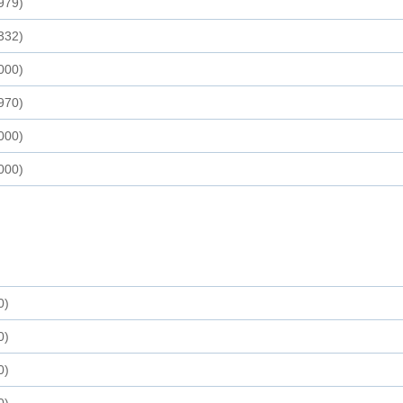
979)
332)
000)
970)
000)
000)
0)
0)
0)