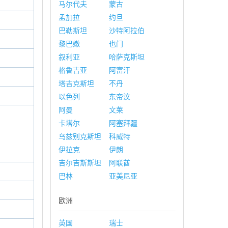
马尔代夫
蒙古
孟加拉
约旦
巴勒斯坦
沙特阿拉伯
黎巴嫩
也门
叙利亚
哈萨克斯坦
格鲁吉亚
阿富汗
塔吉克斯坦
不丹
以色列
东帝汶
阿曼
文莱
卡塔尔
阿塞拜疆
乌兹别克斯坦
科威特
伊拉克
伊朗
吉尔吉斯斯坦
阿联酋
巴林
亚美尼亚
欧洲
英国
瑞士