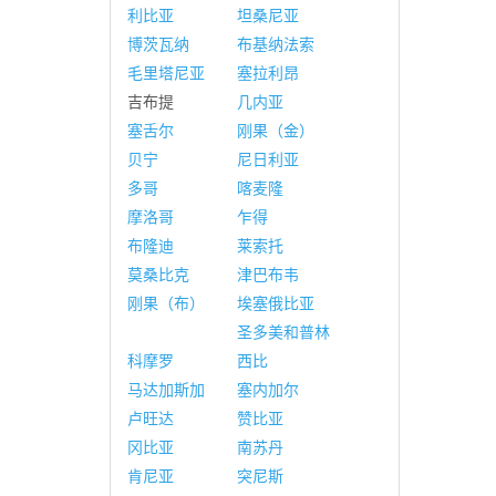
利比亚
坦桑尼亚
博茨瓦纳
布基纳法索
毛里塔尼亚
塞拉利昂
吉布提
几内亚
塞舌尔
刚果（金）
贝宁
尼日利亚
多哥
喀麦隆
摩洛哥
乍得
布隆迪
莱索托
莫桑比克
津巴布韦
刚果（布）
埃塞俄比亚
圣多美和普林
科摩罗
西比
马达加斯加
塞内加尔
卢旺达
赞比亚
冈比亚
南苏丹
肯尼亚
突尼斯