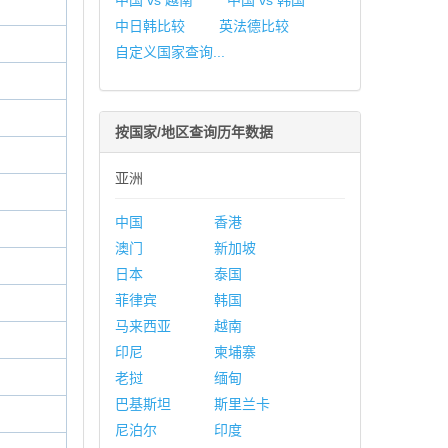
中国 vs 越南
中国 vs 韩国
中日韩比较
英法德比较
自定义国家查询...
按国家/地区查询历年数据
亚洲
中国
香港
澳门
新加坡
日本
泰国
菲律宾
韩国
马来西亚
越南
印尼
柬埔寨
老挝
缅甸
巴基斯坦
斯里兰卡
尼泊尔
印度