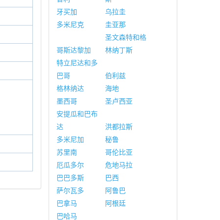
牙买加
乌拉圭
多米尼克
圭亚那
圣文森特和格
哥斯达黎加
林纳丁斯
特立尼达和多
巴哥
伯利兹
格林纳达
海地
墨西哥
圣卢西亚
安提瓜和巴布
达
洪都拉斯
多米尼加
秘鲁
苏里南
哥伦比亚
厄瓜多尔
危地马拉
巴巴多斯
巴西
萨尔瓦多
阿鲁巴
巴拿马
阿根廷
巴哈马