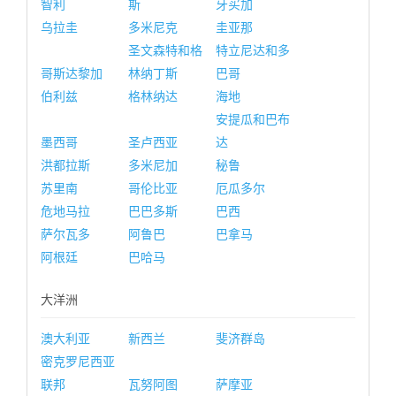
智利
斯
牙买加
乌拉圭
多米尼克
圭亚那
圣文森特和格
特立尼达和多
哥斯达黎加
林纳丁斯
巴哥
伯利兹
格林纳达
海地
安提瓜和巴布
墨西哥
圣卢西亚
达
洪都拉斯
多米尼加
秘鲁
苏里南
哥伦比亚
厄瓜多尔
危地马拉
巴巴多斯
巴西
萨尔瓦多
阿鲁巴
巴拿马
阿根廷
巴哈马
大洋洲
澳大利亚
新西兰
斐济群岛
密克罗尼西亚
联邦
瓦努阿图
萨摩亚