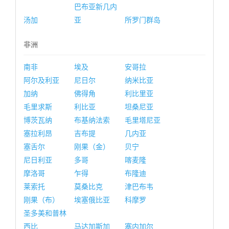
巴布亚新几内
汤加
亚
所罗门群岛
非洲
南非
埃及
安哥拉
阿尔及利亚
尼日尔
纳米比亚
加纳
佛得角
利比里亚
毛里求斯
利比亚
坦桑尼亚
博茨瓦纳
布基纳法索
毛里塔尼亚
塞拉利昂
吉布提
几内亚
塞舌尔
刚果（金）
贝宁
尼日利亚
多哥
喀麦隆
摩洛哥
乍得
布隆迪
莱索托
莫桑比克
津巴布韦
刚果（布）
埃塞俄比亚
科摩罗
圣多美和普林
西比
马达加斯加
塞内加尔