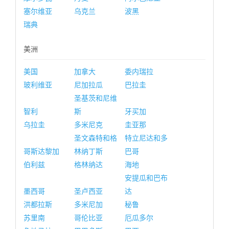
塞尔维亚
乌克兰
波黑
瑞典
美洲
美国
加拿大
委内瑞拉
玻利维亚
尼加拉瓜
巴拉圭
圣基茨和尼维
智利
斯
牙买加
乌拉圭
多米尼克
圭亚那
圣文森特和格
特立尼达和多
哥斯达黎加
林纳丁斯
巴哥
伯利兹
格林纳达
海地
安提瓜和巴布
墨西哥
圣卢西亚
达
洪都拉斯
多米尼加
秘鲁
苏里南
哥伦比亚
厄瓜多尔