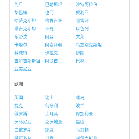
约旦
巴勒斯坦
沙特阿拉伯
黎巴嫩
也门
叙利亚
哈萨克斯坦
格鲁吉亚
阿富汗
塔吉克斯坦
不丹
以色列
东帝汶
阿曼
文莱
卡塔尔
阿塞拜疆
乌兹别克斯坦
科威特
伊拉克
伊朗
吉尔吉斯斯坦
阿联酋
巴林
亚美尼亚
欧洲
英国
瑞士
冰岛
捷克
匈牙利
波兰
俄罗斯
土耳其
保加利亚
罗马尼亚
克罗地亚
黑山
白俄罗斯
挪威
马其顿
摩尔多瓦
丹麦
阿尔巴尼亚