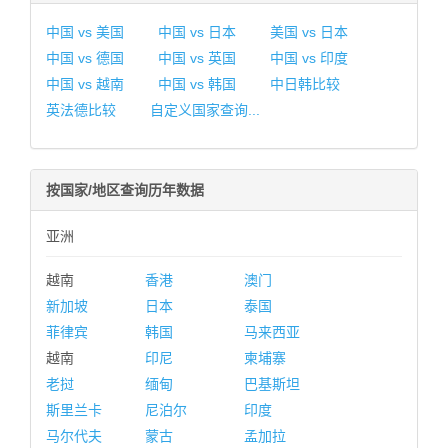
中国 vs 美国
中国 vs 日本
美国 vs 日本
中国 vs 德国
中国 vs 英国
中国 vs 印度
中国 vs 越南
中国 vs 韩国
中日韩比较
英法德比较
自定义国家查询...
按国家/地区查询历年数据
亚洲
越南
香港
澳门
新加坡
日本
泰国
菲律宾
韩国
马来西亚
越南
印尼
柬埔寨
老挝
缅甸
巴基斯坦
斯里兰卡
尼泊尔
印度
马尔代夫
蒙古
孟加拉