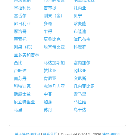
博茨瓦纳
布基纳法索
毛里塔尼亚
塞拉利昂
吉布提
几内亚
塞舌尔
刚果（金）
贝宁
尼日利亚
多哥
喀麦隆
摩洛哥
乍得
布隆迪
莱索托
莫桑比克
津巴布韦
刚果（布）
埃塞俄比亚
科摩罗
圣多美和普林
西比
马达加斯加
塞内加尔
卢旺达
赞比亚
冈比亚
南苏丹
肯尼亚
突尼斯
科特迪瓦
赤道几内亚
几内亚比绍
斯威士兰
中非
索马里
厄立特里亚
加蓬
马拉维
马里
苏丹
乌干达
关于快易理财网
|
联系我们
| Copyright © 2012 - 2026
快易理财网