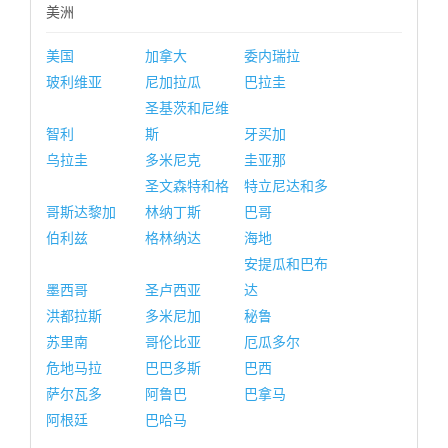
美洲
美国
加拿大
委内瑞拉
玻利维亚
尼加拉瓜
巴拉圭
圣基茨和尼维
智利
斯
牙买加
乌拉圭
多米尼克
圭亚那
圣文森特和格
特立尼达和多
哥斯达黎加
林纳丁斯
巴哥
伯利兹
格林纳达
海地
安提瓜和巴布
墨西哥
圣卢西亚
达
洪都拉斯
多米尼加
秘鲁
苏里南
哥伦比亚
厄瓜多尔
危地马拉
巴巴多斯
巴西
萨尔瓦多
阿鲁巴
巴拿马
阿根廷
巴哈马