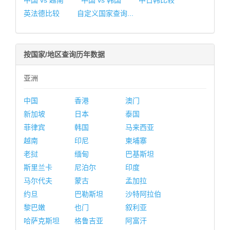
中国 vs 越南
中国 vs 韩国
中日韩比较
英法德比较
自定义国家查询...
按国家/地区查询历年数据
亚洲
中国
香港
澳门
新加坡
日本
泰国
菲律宾
韩国
马来西亚
越南
印尼
柬埔寨
老挝
缅甸
巴基斯坦
斯里兰卡
尼泊尔
印度
马尔代夫
蒙古
孟加拉
约旦
巴勒斯坦
沙特阿拉伯
黎巴嫩
也门
叙利亚
哈萨克斯坦
格鲁吉亚
阿富汗