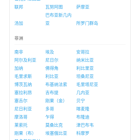
联邦
瓦努阿图
萨摩亚
巴布亚新几内
汤加
亚
所罗门群岛
非洲
南非
埃及
安哥拉
阿尔及利亚
尼日尔
纳米比亚
加纳
佛得角
利比里亚
毛里求斯
利比亚
坦桑尼亚
博茨瓦纳
布基纳法索
毛里塔尼亚
塞拉利昂
吉布提
几内亚
塞舌尔
刚果（金）
贝宁
尼日利亚
多哥
喀麦隆
摩洛哥
乍得
布隆迪
莱索托
莫桑比克
津巴布韦
刚果（布）
埃塞俄比亚
科摩罗