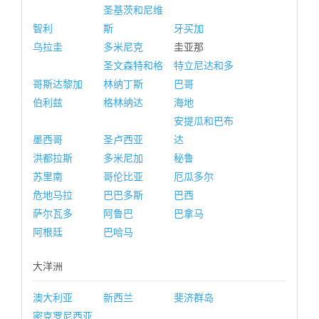
圣基茨和尼维
智利
斯
牙买加
乌拉圭
多米尼克
圭亚那
圣文森特和格
特立尼达和多
哥斯达黎加
林纳丁斯
巴哥
伯利兹
格林纳达
海地
安提瓜和巴布
墨西哥
圣卢西亚
达
洪都拉斯
多米尼加
秘鲁
苏里南
哥伦比亚
厄瓜多尔
危地马拉
巴巴多斯
巴西
萨尔瓦多
阿鲁巴
巴拿马
阿根廷
巴哈马
大洋洲
澳大利亚
新西兰
斐济群岛
密克罗尼西亚