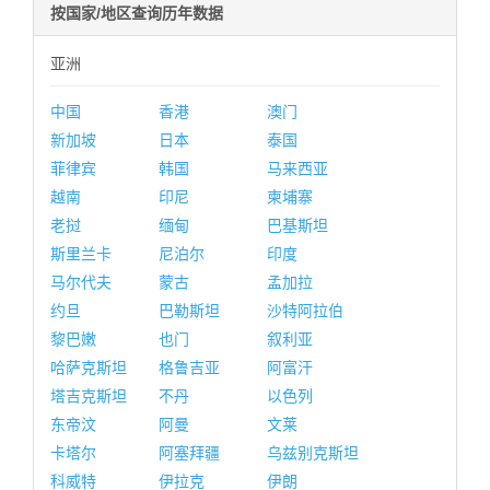
按国家/地区查询历年数据
亚洲
中国
香港
澳门
新加坡
日本
泰国
菲律宾
韩国
马来西亚
越南
印尼
柬埔寨
老挝
缅甸
巴基斯坦
斯里兰卡
尼泊尔
印度
马尔代夫
蒙古
孟加拉
约旦
巴勒斯坦
沙特阿拉伯
黎巴嫩
也门
叙利亚
哈萨克斯坦
格鲁吉亚
阿富汗
塔吉克斯坦
不丹
以色列
东帝汶
阿曼
文莱
卡塔尔
阿塞拜疆
乌兹别克斯坦
科威特
伊拉克
伊朗