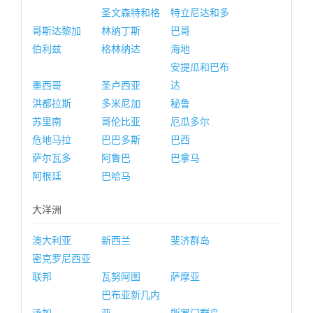
圣文森特和格
特立尼达和多
哥斯达黎加
林纳丁斯
巴哥
伯利兹
格林纳达
海地
安提瓜和巴布
墨西哥
圣卢西亚
达
洪都拉斯
多米尼加
秘鲁
苏里南
哥伦比亚
厄瓜多尔
危地马拉
巴巴多斯
巴西
萨尔瓦多
阿鲁巴
巴拿马
阿根廷
巴哈马
大洋洲
澳大利亚
新西兰
斐济群岛
密克罗尼西亚
联邦
瓦努阿图
萨摩亚
巴布亚新几内