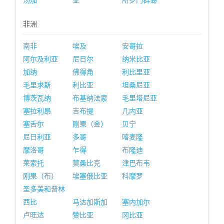
汤加
亚
所罗门群岛
非洲
南非
埃及
安哥拉
阿尔及利亚
尼日尔
纳米比亚
加纳
佛得角
利比里亚
毛里求斯
利比亚
坦桑尼亚
博茨瓦纳
布基纳法索
毛里塔尼亚
塞拉利昂
吉布提
几内亚
塞舌尔
刚果（金）
贝宁
尼日利亚
多哥
喀麦隆
摩洛哥
乍得
布隆迪
莱索托
莫桑比克
津巴布韦
刚果（布）
埃塞俄比亚
科摩罗
圣多美和普林
西比
马达加斯加
塞内加尔
卢旺达
赞比亚
冈比亚