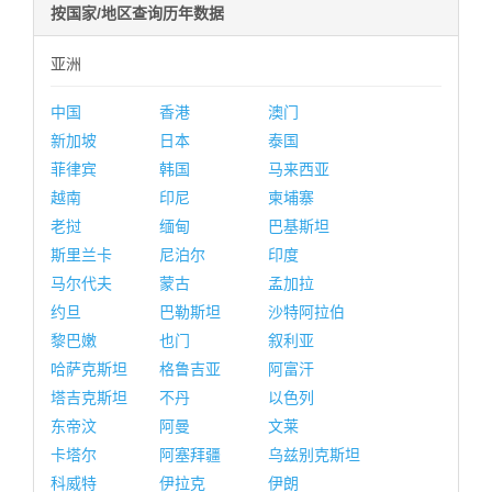
按国家/地区查询历年数据
亚洲
中国
香港
澳门
新加坡
日本
泰国
菲律宾
韩国
马来西亚
越南
印尼
柬埔寨
老挝
缅甸
巴基斯坦
斯里兰卡
尼泊尔
印度
马尔代夫
蒙古
孟加拉
约旦
巴勒斯坦
沙特阿拉伯
黎巴嫩
也门
叙利亚
哈萨克斯坦
格鲁吉亚
阿富汗
塔吉克斯坦
不丹
以色列
东帝汶
阿曼
文莱
卡塔尔
阿塞拜疆
乌兹别克斯坦
科威特
伊拉克
伊朗