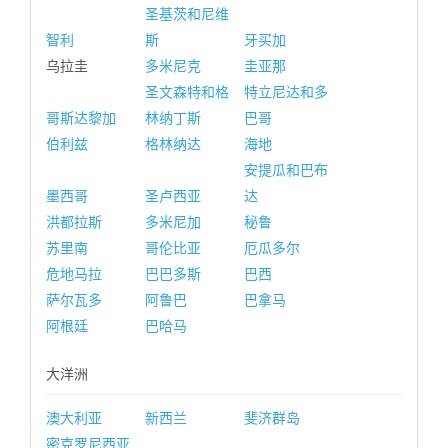
圣基茨和尼维
智利
斯
牙买加
乌拉圭
多米尼克
圭亚那
圣文森特和格
特立尼达和多
哥斯达黎加
林纳丁斯
巴哥
伯利兹
格林纳达
海地
安提瓜和巴布
墨西哥
圣卢西亚
达
洪都拉斯
多米尼加
秘鲁
苏里南
哥伦比亚
厄瓜多尔
危地马拉
巴巴多斯
巴西
萨尔瓦多
阿鲁巴
巴拿马
阿根廷
巴哈马
大洋洲
澳大利亚
新西兰
斐济群岛
密克罗尼西亚