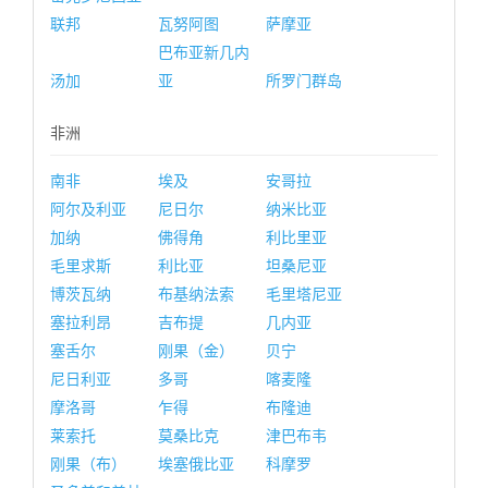
联邦
瓦努阿图
萨摩亚
巴布亚新几内
汤加
亚
所罗门群岛
非洲
南非
埃及
安哥拉
阿尔及利亚
尼日尔
纳米比亚
加纳
佛得角
利比里亚
毛里求斯
利比亚
坦桑尼亚
博茨瓦纳
布基纳法索
毛里塔尼亚
塞拉利昂
吉布提
几内亚
塞舌尔
刚果（金）
贝宁
尼日利亚
多哥
喀麦隆
摩洛哥
乍得
布隆迪
莱索托
莫桑比克
津巴布韦
刚果（布）
埃塞俄比亚
科摩罗