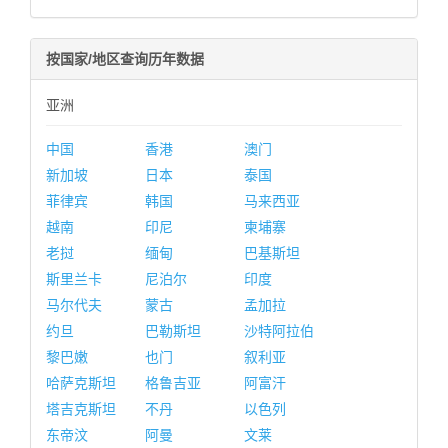
按国家/地区查询历年数据
亚洲
中国
香港
澳门
新加坡
日本
泰国
菲律宾
韩国
马来西亚
越南
印尼
柬埔寨
老挝
缅甸
巴基斯坦
斯里兰卡
尼泊尔
印度
马尔代夫
蒙古
孟加拉
约旦
巴勒斯坦
沙特阿拉伯
黎巴嫩
也门
叙利亚
哈萨克斯坦
格鲁吉亚
阿富汗
塔吉克斯坦
不丹
以色列
东帝汶
阿曼
文莱