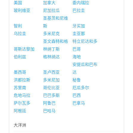
美国
加拿大
委内瑞拉
玻利维亚
尼加拉瓜
巴拉圭
圣基茨和尼维
智利
斯
牙买加
乌拉圭
多米尼克
圭亚那
圣文森特和格
特立尼达和多
哥斯达黎加
林纳丁斯
巴哥
伯利兹
格林纳达
海地
安提瓜和巴布
墨西哥
圣卢西亚
达
洪都拉斯
多米尼加
秘鲁
苏里南
哥伦比亚
厄瓜多尔
危地马拉
巴巴多斯
巴西
萨尔瓦多
阿鲁巴
巴拿马
阿根廷
巴哈马
大洋洲