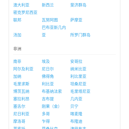
澳大利亚
新西兰
斐济群岛
密克罗尼西亚
联邦
瓦努阿图
萨摩亚
巴布亚新几内
汤加
亚
所罗门群岛
非洲
南非
埃及
安哥拉
阿尔及利亚
尼日尔
纳米比亚
加纳
佛得角
利比里亚
毛里求斯
利比亚
坦桑尼亚
博茨瓦纳
布基纳法索
毛里塔尼亚
塞拉利昂
吉布提
几内亚
塞舌尔
刚果（金）
贝宁
尼日利亚
多哥
喀麦隆
摩洛哥
乍得
布隆迪
莱索托
莫桑比克
津巴布韦