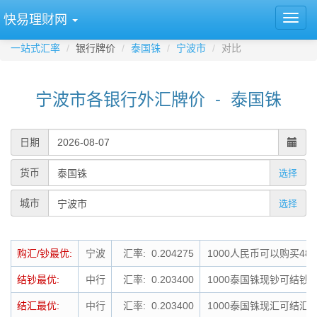
快易理财网
一站式汇率
银行牌价
泰国铢
宁波市
对比
宁波市各银行外汇牌价 - 泰国铢
日期
货币
选择
城市
选择
购汇/钞最优:
宁波
汇率: 0.204275
1000人民币可以购买489
结钞最优:
中行
汇率: 0.203400
1000泰国铢现钞可结钞为
结汇最优:
中行
汇率: 0.203400
1000泰国铢现汇可结汇为