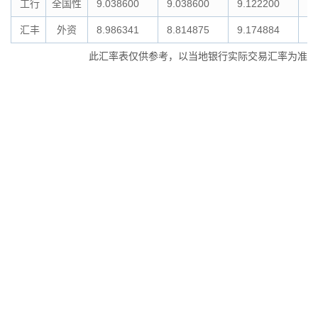
工行
全国性
9.038600
9.038600
9.122200
9.
汇丰
外资
8.986341
8.814875
9.174884
9.
此汇率表仅供参考，以当地银行实际交易汇率为准