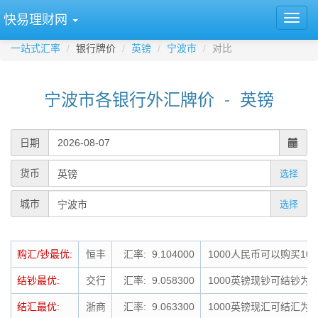
快易理财网
一站式汇率
银行牌价
英镑
宁波市
对比
宁波市各银行外汇牌价 - 英镑
日期
货币
选择
城市
选择
购汇/钞最优:
恒丰
汇率: 9.104000
1000人民币可以购买109
结钞最优:
交行
汇率: 9.058300
1000英镑现钞可结钞为90
结汇最优:
浙商
汇率: 9.063300
1000英镑现汇可结汇为90