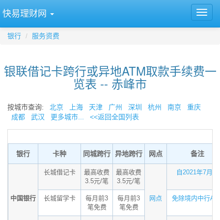
快易理财网
银行
服务资费
银联借记卡跨行或异地ATM取款手续费一
览表 -- 赤峰市
按城市查询:
北京
上海
天津
广州
深圳
杭州
南京
重庆
成都
武汉
更多城市...
<<返回全国列表
银行
卡种
同城跨行
异地跨行
网点
备注
长城借记卡
最高收费
最高收费
自2021年7月...
3.5元/笔
3.5元/笔
中国银行
长城留学卡
每月前3
每月前3
网点
免除境内中行AT..
笔免费
笔免费