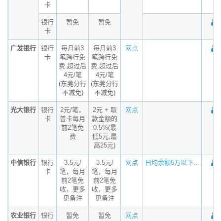
卡
银行
暂免
暂免
卡
广发银行
银行
每月前3
每月前3
网点
卡
笔跨行免
笔跨行免
费,超过后
费,超过后
4元/笔
4元/笔
(东莞分行
(东莞分行
不减免)
不减免)
光大银行
银行
2元/笔，
2元 + 取
网点
卡
普卡每月
款金额的
前2笔免
0.5%(最
费
低5元,最
高25元)
中信银行
银行
3.5元/
3.5元/
网点
日均余额5万以下...
卡
笔，每月
笔，每月
前2笔免
前2笔免
收，更多
收，更多
见备注
见备注
农业银行
银行
暂免
暂免
网点