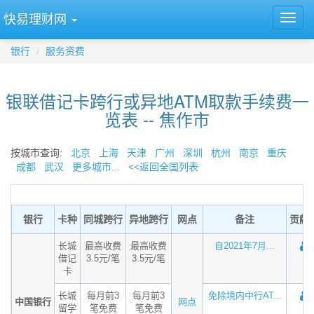
快易理财网
银行
服务资费
银联借记卡跨行或异地ATM取款手续费一
览表 -- 焦作市
按城市查询:
北京
上海
天津
广州
深圳
杭州
南京
重庆
成都
武汉
更多城市...
<<返回全国列表
银行
卡种
同城跨行
异地跨行
网点
备注
贡献
长城
最高收费
最高收费
自2021年7月...
借记
3.5元/笔
3.5元/笔
卡
长城
每月前3
每月前3
免除境内中行AT...
中国银行
网点
留学
笔免费
笔免费