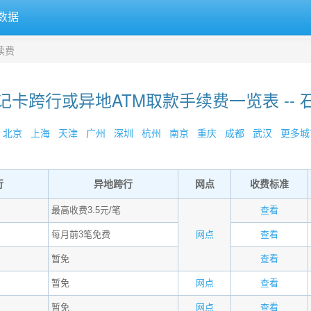
数据
续费
记卡跨行或异地ATM取款手续费一览表 -- 
北京
上海
天津
广州
深圳
杭州
南京
重庆
成都
武汉
更多城市
行
异地跨行
网点
收费标准
最高收费3.5元/笔
查看
每月前3笔免费
网点
查看
暂免
查看
暂免
网点
查看
暂免
网点
查看