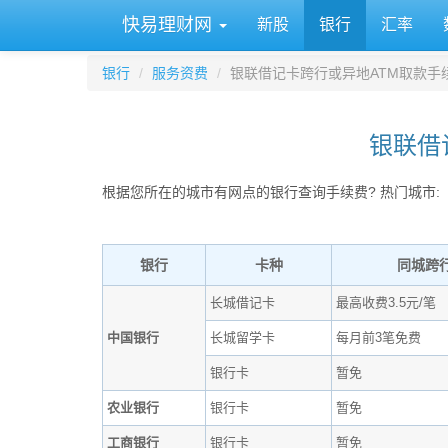
快易理财网
新股
银行
汇率
银行
服务资费
银联借记卡跨行或异地ATM取款手
银联借
根据您所在的城市有网点的银行查询手续费? 热门城市:
银行
卡种
同城跨
长城借记卡
最高收费3.5元/笔
中国银行
长城留学卡
每月前3笔免费
银行卡
暂免
农业银行
银行卡
暂免
工商银行
银行卡
暂免