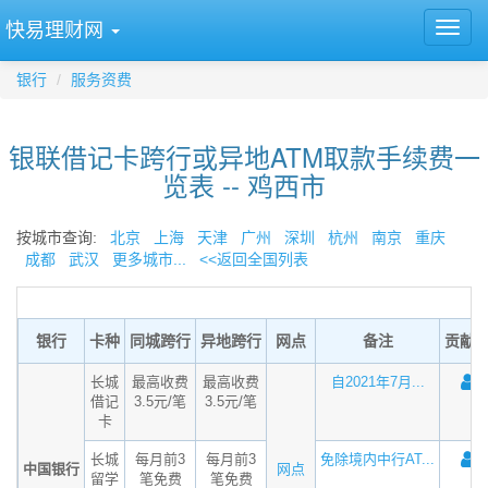
快易理财网
银行
服务资费
银联借记卡跨行或异地ATM取款手续费一
览表 -- 鸡西市
按城市查询:
北京
上海
天津
广州
深圳
杭州
南京
重庆
成都
武汉
更多城市...
<<返回全国列表
银行
卡种
同城跨行
异地跨行
网点
备注
贡献
长城
最高收费
最高收费
自2021年7月...
借记
3.5元/笔
3.5元/笔
卡
长城
每月前3
每月前3
免除境内中行AT...
中国银行
网点
留学
笔免费
笔免费