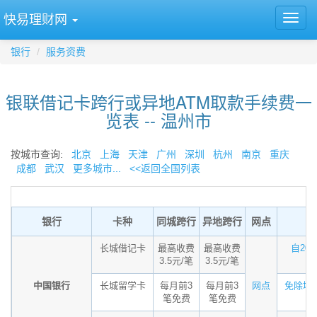
快易理财网
银行
服务资费
银联借记卡跨行或异地ATM取款手续费一
览表 -- 温州市
按城市查询:
北京
上海
天津
广州
深圳
杭州
南京
重庆
成都
武汉
更多城市...
<<返回全国列表
银行
卡种
同城跨行
异地跨行
网点
长城借记卡
最高收费
最高收费
自202
3.5元/笔
3.5元/笔
中国银行
长城留学卡
每月前3
每月前3
网点
免除境内
笔免费
笔免费