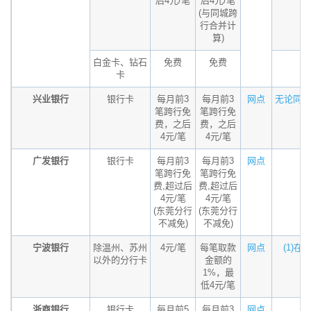
后4元/笔
后4元/笔
(与同城跨
行合并计
算)
白金卡、钻石
免费
免费
卡
兴业银行
银行卡
每月前3
每月前3
网点
无论同城
笔跨行免
笔跨行免
费，之后
费，之后
4元/笔
4元/笔
广发银行
银行卡
每月前3
每月前3
网点
笔跨行免
笔跨行免
费,超过后
费,超过后
4元/笔
4元/笔
(东莞分行
(东莞分行
不减免)
不减免)
宁波银行
除温州、苏州
4元/笔
每笔取款
网点
(1)在
以外的分行卡
金额的
1%，最
低4元/笔
浙商银行
银行卡
每月前5
每月前3
网点