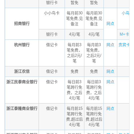
银行卡
暂免
暂免
小小鸟卡
每月前30
每月前30
小鸟卡优
笔免费,见
笔免费,见
招商银行
网点
备注
备注
银行卡
4元/笔
4元/笔
M+卡每
杭州银行
借记卡
每月前3
每月前3
网点
贵宾卡、
笔免费，
笔免费，
之后2元/
之后2元/
笔
笔
浙江农信
借记卡
免费
免费
网点
浙江民泰商业银行
借记卡
每日前3
每日前3
网点
笔跨行免
笔跨行免
费，之后
费，之后
4元/笔
4元/笔
浙江泰隆商业银行
借记卡
每月前15
每月前15
网点
笔跨行免
笔跨行免
费,超过后
费,超过后
4元/笔
4元/笔