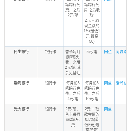
笔跨行免
笔跨行免
费，之后
费,之后收
2元/笔
取:
2元 + 取
现金额的
1%(最低1
元,最高
50)
民生银行
银行卡
普卡每月
5元/笔
网点
同城跨行
前3笔免
费，之后
2元/笔 其
余见备注
渤海银行
银行卡
每月前3
每月前3
网点
浩瀚钻石
笔跨行免
笔跨行免
费，之后
费，之后
4元/笔
10元/笔
光大银行
银行卡
2元/笔，
2元 + 取
网点
普卡每月
款金额的
前2笔免
0.5%(最
费
低5元,最
高25元)