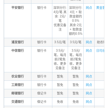
平安银行
银行卡
深圳分行:
深圳分行:
网点
黄金客户
4元/笔 其
4元 + 取
余: 2元/
款金额的
笔
0.5%
优惠见备
其余:2元
注
+ 取款金
额的0.5%
浦发银行
银行卡
3.5元/笔
3.5元/笔
网点
助农取
中信银行
银行卡
3.5元/
3.5元/
网点
日均余额
笔，每月
笔，每月
前2笔免
前2笔免
收，更多
收，更多
见备注
见备注
农业银行
银行卡
暂免
暂免
网点
工商银行
银行卡
暂免
暂免
网点
邮储银行
借记卡
暂免
暂免
网点
交通银行
借记卡
免收
免收
网点