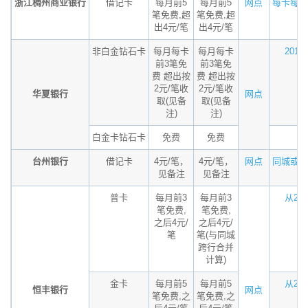
浙江稠州商业银行
借记卡
每月前5
每月前5
网点
每卡每月
笔免费,超
笔免费,超
出4元/笔
出4元/笔
非白金钻石卡
每月每卡
每月每卡
2017
前3笔免
前3笔免
费 超出按
费 超出按
2元/笔收
2元/笔收
华夏银行
网点
取(见备
取(见备
注)
注)
白金卡钻石卡
免费
免费
台州银行
借记卡
4元/笔，
4元/笔，
网点
同城或异
见备注
见备注
普卡
每月前3
每月前3
从201
笔免费,
笔免费,
之后4元/
之后4元/
笔
笔(与同城
跨行合并
计算)
金卡
每月前5
每月前5
从201
恒丰银行
网点
笔免费,之
笔免费,之