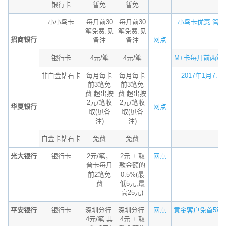
银行卡
暂免
暂免
小小鸟卡
每月前30
每月前30
小鸟卡优惠 管...
笔免费,见
笔免费,见
招商银行
网点
备注
备注
银行卡
4元/笔
4元/笔
M+卡每月前两笔..
非白金钻石卡
每月每卡
每月每卡
2017年1月7...
前3笔免
前3笔免
费 超出按
费 超出按
2元/笔收
2元/笔收
华夏银行
网点
取(见备
取(见备
注)
注)
白金卡钻石卡
免费
免费
光大银行
银行卡
2元/笔，
2元 + 取
网点
普卡每月
款金额的
前2笔免
0.5%(最
费
低5元,最
高25元)
平安银行
银行卡
深圳分行:
深圳分行:
网点
黄金客户免首5笔..
4元/笔 其
4元 + 取