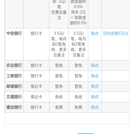
余: 2元/
款金额的
笔
0.5%
优惠见备
其余:2元
注
+ 取款金
额的0.5%
中信银行
银行卡
3.5元/
3.5元/
网点
日均余额5万以下..
笔，每月
笔，每月
前2笔免
前2笔免
收，更多
收，更多
见备注
见备注
农业银行
银行卡
暂免
暂免
网点
工商银行
银行卡
暂免
暂免
网点
邮储银行
借记卡
暂免
暂免
网点
交通银行
借记卡
免收
免收
网点
建设银行
银行卡
免费
免费
网点