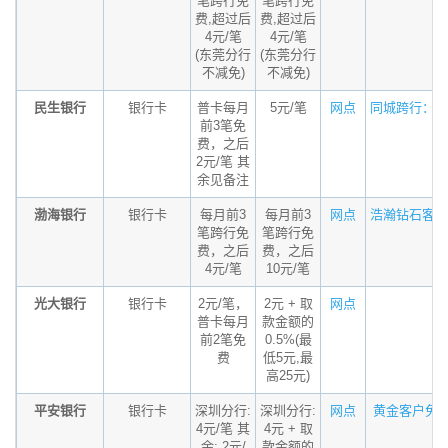
笔跨行免
笔跨行免
费,超过后
费,超过后
4元/笔
4元/笔
(东莞分行
(东莞分行
不减免)
不减免)
民生银行
银行卡
普卡每月
5元/笔
网点
同城跨行：普通
前3笔免
费，之后
2元/笔 其
余见备注
渤海银行
银行卡
每月前3
每月前3
网点
浩瀚钻石客户、
笔跨行免
笔跨行免
费，之后
费，之后
4元/笔
10元/笔
光大银行
银行卡
2元/笔，
2元 + 取
网点
普卡每月
款金额的
前2笔免
0.5%(最
费
低5元,最
高25元)
平安银行
银行卡
深圳分行:
深圳分行:
网点
黄金客户免首5
4元/笔 其
4元 + 取
余: 2元/
款金额的