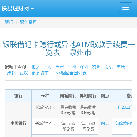
快易理财网
银行
服务资费
银联借记卡跨行或异地ATM取款手续费一
览表 -- 泉州市
按城市查询:
北京
上海
天津
广州
深圳
杭州
南京
重庆
成都
武汉
更多城市...
<<返回全国列表
银行
卡种
同城跨行
异地跨行
网点
备注
长城借记卡
最高收费
最高收费
自2021年7月
3.5元/笔
3.5元/笔
中国银行
长城留学卡
每月前3
每月前3
网点
免除境内中行A
笔免费
笔免费