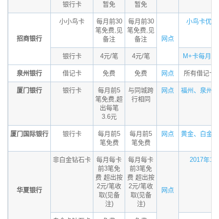
银行卡
暂免
暂免
小小鸟卡
每月前30
每月前30
小鸟卡优惠 管
笔免费,见
笔免费,见
招商银行
网点
备注
备注
银行卡
4元/笔
4元/笔
M+卡每月前两
泉州银行
借记卡
免费
免费
网点
所有借记卡
厦门银行
银行卡
每月前5
与同城跨
网点
福州、泉州、重
笔免费,超
行相同
出每笔
3.6元
厦门国际银行
银行卡
每月前5
每月前5
网点
黄金、白金和钻
笔免费
笔免费
非白金钻石卡
每月每卡
每月每卡
2017年1月7
前3笔免
前3笔免
费 超出按
费 超出按
2元/笔收
2元/笔收
华夏银行
网点
取(见备
取(见备
注)
注)