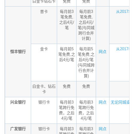
白金卡钻石卡
免费
免费
普卡
每月前3
每月前3
从2017年11
笔免费,
笔免费,
之后4元/
之后4元/
笔
笔(与同城
跨行合并
计算)
金卡
每月前5
每月前5
从2017年11
恒丰银行
网点
笔免费,之
笔免费,之
后4元/笔
后4元/笔
(与同城跨
行合并计
算)
白金卡、钻石
免费
免费
卡
兴业银行
银行卡
每月前3
每月前3
网点
无论同城或异地
笔跨行免
笔跨行免
费，之后
费，之后
4元/笔
4元/笔
广发银行
银行卡
每月前3
每月前3
网点