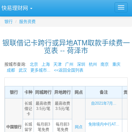
快易理财网
银行
服务资费
银联借记卡跨行或异地ATM取款手续费一
览表 -- 荷泽市
按城市查询:
北京
上海
天津
广州
深圳
杭州
南京
重庆
成都
武汉
更多城市...
<<返回全国列表
银行
卡种
同城跨行
异地跨行
网点
备注
贡献
长城
最高收费
最高收费
自2021年7月...
借记
3.5元/笔
3.5元/笔
卡
长城
每月前3
每月前3
免除境内中行AT...
中国银行
网点
留学
笔免费
笔免费