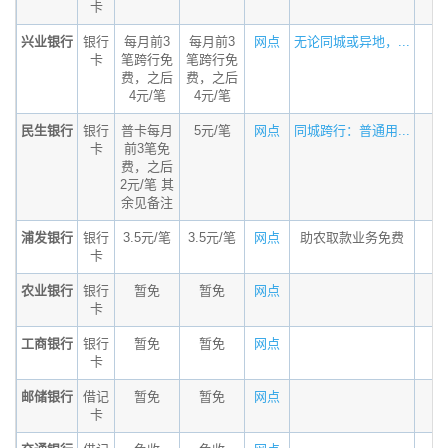
卡
兴业银行
银行
每月前3
每月前3
网点
无论同城或异地，...
卡
笔跨行免
笔跨行免
费，之后
费，之后
4元/笔
4元/笔
民生银行
银行
普卡每月
5元/笔
网点
同城跨行：普通用...
卡
前3笔免
费，之后
2元/笔 其
余见备注
浦发银行
银行
3.5元/笔
3.5元/笔
网点
助农取款业务免费
卡
农业银行
银行
暂免
暂免
网点
卡
工商银行
银行
暂免
暂免
网点
卡
邮储银行
借记
暂免
暂免
网点
卡